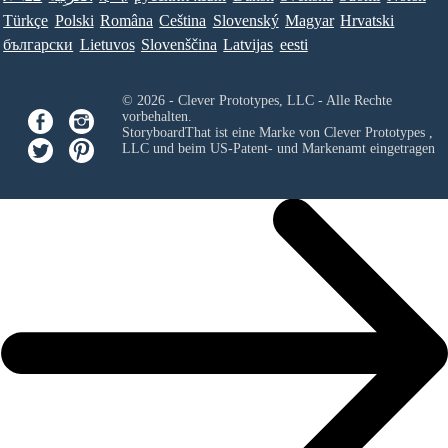
Türkçe
Polski
Româna
Ceština
Slovenský
Magyar
Hrvatski
български
Lietuvos
Slovenščina
Latvijas
eesti
© 2026 - Clever Prototypes, LLC - Alle Rechte
vorbehalten.
StoryboardThat ist eine Marke von
Clever Prototypes ,
LLC
und beim US-Patent- und Markenamt eingetragen