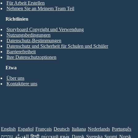
Für Arbeit Erstellen
Nehmen Sie an Meinem Team Teil
Richtlinien
Storyboard Copyright und Verwendung
Nutzungsbedingungen
Datenschutz-Bestimmungen
Datenschutz und Sicherheit für Schulen und Schüler
Barrierefreiheit
Ihre Datenschutzoptionen
Etwa
Über uns
Kontaktiere uns
English
Español
Français
Deutsch
Italiana
Nederlands
Português
עברית
العَرَبِيَّة
हिन्दी
ру́сский язы́к
Dansk
Svenska
Suomi
Norsk