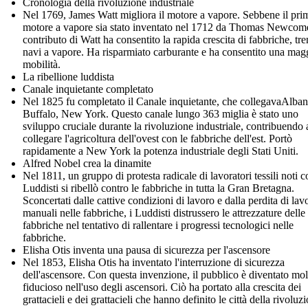
Cronologia della rivoluzione industriale
Nel 1769, James Watt migliora il motore a vapore. Sebbene il pri
motore a vapore sia stato inventato nel 1712 da Thomas Newcome
contributo di Watt ha consentito la rapida crescita di fabbriche, tre
navi a vapore. Ha risparmiato carburante e ha consentito una mag
mobilità.
La ribellione luddista
Canale inquietante completato
Nel 1825 fu completato il Canale inquietante, che collegavaAlba
Buffalo, New York. Questo canale lungo 363 miglia è stato uno
sviluppo cruciale durante la rivoluzione industriale, contribuendo 
collegare l'agricoltura dell'ovest con le fabbriche dell'est. Portò
rapidamente a New York la potenza industriale degli Stati Uniti.
Alfred Nobel crea la dinamite
Nel 1811, un gruppo di protesta radicale di lavoratori tessili noti 
Luddisti si ribellò contro le fabbriche in tutta la Gran Bretagna.
Sconcertati dalle cattive condizioni di lavoro e dalla perdita di lav
manuali nelle fabbriche, i Luddisti distrussero le attrezzature delle
fabbriche nel tentativo di rallentare i progressi tecnologici nelle
fabbriche.
Elisha Otis inventa una pausa di sicurezza per l'ascensore
Nel 1853, Elisha Otis ha inventato l'interruzione di sicurezza
dell'ascensore. Con questa invenzione, il pubblico è diventato mol
fiducioso nell'uso degli ascensori. Ciò ha portato alla crescita dei
grattacieli e dei grattacieli che hanno definito le città della rivoluz