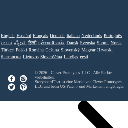
English
Español
Français
Deutsch
Italiana
Nederlands
Português
עברית
العَرَبِيَّة
हिन्दी
ру́сский язы́к
Dansk
Svenska
Suomi
Norsk
Türkçe
Polski
Româna
Ceština
Slovenský
Magyar
Hrvatski
български
Lietuvos
Slovenščina
Latvijas
eesti
© 2026 - Clever Prototypes, LLC - Alle Rechte
vorbehalten.
StoryboardThat ist eine Marke von
Clever Prototypes ,
LLC
und beim US-Patent- und Markenamt eingetragen