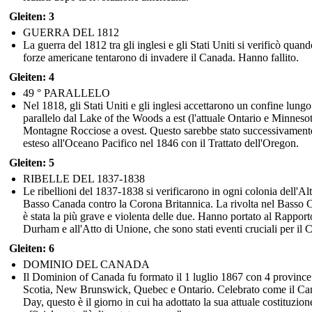
Gleiten: 3
GUERRA DEL 1812
La guerra del 1812 tra gli inglesi e gli Stati Uniti si verificò quand
forze americane tentarono di invadere il Canada. Hanno fallito.
Gleiten: 4
49 ° PARALLELO
Nel 1818, gli Stati Uniti e gli inglesi accettarono un confine lungo 
parallelo dal Lake of the Woods a est (l'attuale Ontario e Minnesot
Montagne Rocciose a ovest. Questo sarebbe stato successivament
esteso all'Oceano Pacifico nel 1846 con il Trattato dell'Oregon.
Gleiten: 5
RIBELLE DEL 1837-1838
Le ribellioni del 1837-1838 si verificarono in ogni colonia dell'Alt
Basso Canada contro la Corona Britannica. La rivolta nel Basso
è stata la più grave e violenta delle due. Hanno portato al Rapport
Durham e all'Atto di Unione, che sono stati eventi cruciali per il 
Gleiten: 6
DOMINIO DEL CANADA
Il Dominion of Canada fu formato il 1 luglio 1867 con 4 provinc
Scotia, New Brunswick, Quebec e Ontario. Celebrato come il Ca
Day, questo è il giorno in cui ha adottato la sua attuale costituzion