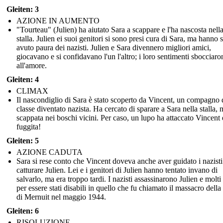
Gleiten: 3
AZIONE IN AUMENTO
"Tourteau" (Julien) ha aiutato Sara a scappare e l'ha nascosta nell
stalla. Julien ei suoi genitori si sono presi cura di Sara, ma hanno
avuto paura dei nazisti. Julien e Sara divennero migliori amici,
giocavano e si confidavano l'un l'altro; i loro sentimenti sbocciaro
all'amore.
Gleiten: 4
CLIMAX
Il nascondiglio di Sara è stato scoperto da Vincent, un compagno 
classe diventato nazista. Ha cercato di sparare a Sara nella stalla, 
scappata nei boschi vicini. Per caso, un lupo ha attaccato Vincent e
fuggita!
Gleiten: 5
AZIONE CADUTA
Sara si rese conto che Vincent doveva anche aver guidato i nazisti
catturare Julien. Lei e i genitori di Julien hanno tentato invano di
salvarlo, ma era troppo tardi. I nazisti assassinarono Julien e molti 
per essere stati disabili in quello che fu chiamato il massacro della
di Mernuit nel maggio 1944.
Gleiten: 6
RISOLUZIONE