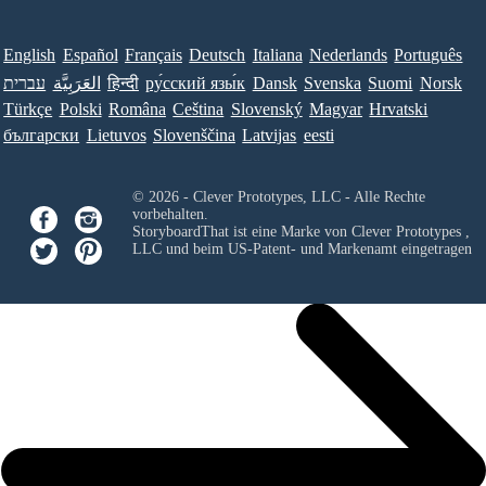
English
Español
Français
Deutsch
Italiana
Nederlands
Português
עברית
العَرَبِيَّة
हिन्दी
ру́сский язы́к
Dansk
Svenska
Suomi
Norsk
Türkçe
Polski
Româna
Ceština
Slovenský
Magyar
Hrvatski
български
Lietuvos
Slovenščina
Latvijas
eesti
© 2026 - Clever Prototypes, LLC - Alle Rechte
vorbehalten.
StoryboardThat ist eine Marke von
Clever Prototypes ,
LLC
und beim US-Patent- und Markenamt eingetragen