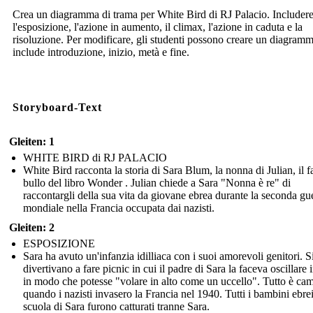
Crea un diagramma di trama per White Bird di RJ Palacio. Includer
l'esposizione, l'azione in aumento, il climax, l'azione in caduta e la
risoluzione. Per modificare, gli studenti possono creare un diagram
include introduzione, inizio, metà e fine.
Storyboard-Text
Gleiten: 1
WHITE BIRD di RJ PALACIO
White Bird racconta la storia di Sara Blum, la nonna di Julian, il 
bullo del libro Wonder . Julian chiede a Sara "Nonna è re" di
raccontargli della sua vita da giovane ebrea durante la seconda gu
mondiale nella Francia occupata dai nazisti.
Gleiten: 2
ESPOSIZIONE
Sara ha avuto un'infanzia idilliaca con i suoi amorevoli genitori. S
divertivano a fare picnic in cui il padre di Sara la faceva oscillare i
in modo che potesse "volare in alto come un uccello". Tutto è ca
quando i nazisti invasero la Francia nel 1940. Tutti i bambini ebrei
scuola di Sara furono catturati tranne Sara.