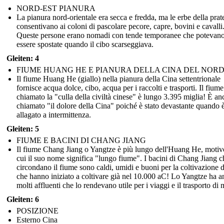
NORD-EST PIANURA
La pianura nord-orientale era secca e fredda, ma le erbe della prat
consentivano ai coloni di pascolare pecore, capre, bovini e cavalli
Queste persone erano nomadi con tende temporanee che potevan
essere spostate quando il cibo scarseggiava.
Gleiten: 4
FIUME HUANG HE E PIANURA DELLA CINA DEL NOR
Il fiume Huang He (giallo) nella pianura della Cina settentrionale
fornisce acqua dolce, cibo, acqua per i raccolti e trasporti. Il fium
chiamato la "culla della civiltà cinese" è lungo 3.395 miglia! È an
chiamato "il dolore della Cina" poiché è stato devastante quando è
allagato a intermittenza.
Gleiten: 5
FIUME E BACINI DI CHANG JIANG
Il fiume Chang Jiang o Yangtze è più lungo dell'Huang He, motiv
cui il suo nome significa "lungo fiume". I bacini di Chang Jiang c
circondano il fiume sono caldi, umidi e buoni per la coltivazione d
che hanno iniziato a coltivare già nel 10.000 aC! Lo Yangtze ha 
molti affluenti che lo rendevano utile per i viaggi e il trasporto di 
Gleiten: 6
POSIZIONE
Esterno Cina