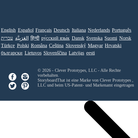
English
Español
Français
Deutsch
Italiana
Nederlands
Português
עברית
العَرَبِيَّة
हिन्दी
ру́сский язы́к
Dansk
Svenska
Suomi
Norsk
Türkçe
Polski
Româna
Ceština
Slovenský
Magyar
Hrvatski
български
Lietuvos
Slovenščina
Latvijas
eesti
© 2026 - Clever Prototypes, LLC - Alle Rechte
vorbehalten.
StoryboardThat ist eine Marke von
Clever Prototypes ,
LLC
und beim US-Patent- und Markenamt eingetragen