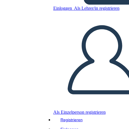
Geografia Della Cina Antica
Einloggen
Als Lehrer/in registrieren
Kopieren Sie dieses Storyboard
ERSTELLEN SIE EIN STORYBOARD
DIASHOW ABSPIELEN
LIES MIR VOR
Als Einzelperson registrieren
Registrieren