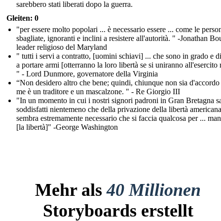
sarebbero stati liberati dopo la guerra.
Gleiten: 0
"per essere molto popolari ... è necessario essere ... come le person
sbagliate, ignoranti e inclini a resistere all'autorità. " -Jonathan Bo
leader religioso del Maryland
" tutti i servi a contratto, [uomini schiavi] ... che sono in grado e d
a portare armi [otterranno la loro libertà se si uniranno all'esercito 
" - Lord Dunmore, governatore della Virginia
“Non desidero altro che bene; quindi, chiunque non sia d'accordo
me è un traditore e un mascalzone. " - Re Giorgio III
"In un momento in cui i nostri signori padroni in Gran Bretagna 
soddisfatti nientemeno che della privazione della libertà americana
sembra estremamente necessario che si faccia qualcosa per ... man
[la libertà]" -George Washington
Mehr als
40 Millionen
Storyboards erstellt