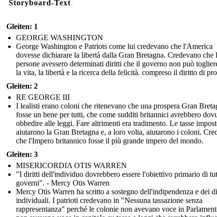
Storyboard-Text
Gleiten: 1
GEORGE WASHINGTON
George Washington e Patriots come lui credevano che l'America
dovesse dichiarare la libertà dalla Gran Bretagna. Credevano che 
persone avessero determinati diritti che il governo non può toglie
la vita, la libertà e la ricerca della felicità. compreso il diritto di pr
Gleiten: 2
RE GEORGE III
I lealisti erano coloni che ritenevano che una prospera Gran Bret
fosse un bene per tutti, che come sudditi britannici avrebbero dov
obbedire alle leggi. Fare altrimenti era tradimento. Le tasse impost
aiutarono la Gran Bretagna e, a loro volta, aiutarono i coloni. Cr
che l'Impero britannico fosse il più grande impero del mondo.
Gleiten: 3
MISERICORDIA OTIS WARREN
"I diritti dell'individuo dovrebbero essere l'obiettivo primario di tutt
governi". - Mercy Otis Warren
Mercy Otis Warren ha scritto a sostegno dell'indipendenza e dei dir
individuali. I patrioti credevano in "Nessuna tassazione senza
rappresentanza" perché le colonie non avevano voce in Parlament