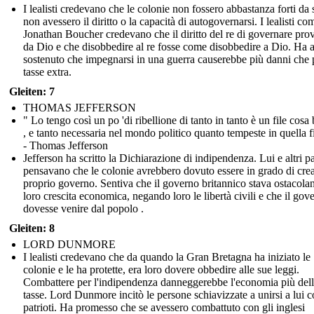
I lealisti credevano che le colonie non fossero abbastanza forti da 
non avessero il diritto o la capacità di autogovernarsi. I lealisti co
Jonathan Boucher credevano che il diritto del re di governare pro
da Dio e che disobbedire al re fosse come disobbedire a Dio. Ha 
sostenuto che impegnarsi in una guerra causerebbe più danni che
tasse extra.
Gleiten: 7
THOMAS JEFFERSON
" Lo tengo così un po 'di ribellione di tanto in tanto è un file cosa
, e tanto necessaria nel mondo politico quanto tempeste in quella fi
- Thomas Jefferson
Jefferson ha scritto la Dichiarazione di indipendenza. Lui e altri pa
pensavano che le colonie avrebbero dovuto essere in grado di crea
proprio governo. Sentiva che il governo britannico stava ostacola
loro crescita economica, negando loro le libertà civili e che il gov
dovesse venire dal popolo .
Gleiten: 8
LORD DUNMORE
I lealisti credevano che da quando la Gran Bretagna ha iniziato le
colonie e le ha protette, era loro dovere obbedire alle sue leggi.
Combattere per l'indipendenza danneggerebbe l'economia più del
tasse. Lord Dunmore incitò le persone schiavizzate a unirsi a lui c
patrioti. Ha promesso che se avessero combattuto con gli inglesi