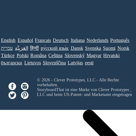
English
Español
Français
Deutsch
Italiana
Nederlands
Português
עברית
العَرَبِيَّة
हिन्दी
ру́сский язы́к
Dansk
Svenska
Suomi
Norsk
Türkçe
Polski
Româna
Ceština
Slovenský
Magyar
Hrvatski
български
Lietuvos
Slovenščina
Latvijas
eesti
© 2026 - Clever Prototypes, LLC - Alle Rechte
vorbehalten.
StoryboardThat ist eine Marke von
Clever Prototypes ,
LLC
und beim US-Patent- und Markenamt eingetragen