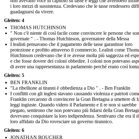
non avevano voce in capitolo su tasse e leggi che avrebbero influ
i loro mezzi di sussistenza. Credevano che le tasse rendessero diffi
guadagnarsi da vivere.
Gleiten: 4
THOMAS HUTCHINSON
" Non c'è niente di così facile come convincere le persone che so
governate " . - Thomas Hutchinson, governatore della Messa
I lealisti pensavano che il pagamento delle tasse garantisse loro
protezione e profitto attraverso il commercio. Lealisti come Thom
Hutchinson credevano che il re avesse molta più saggezza ed esp
e che fosse dovere dei coloni obbedire. I coloni non potevano aspe
di avere una rappresentanza in parlamento perché erano così lonta
Gleiten: 5
BEN FRANKLIN
"La ribellione ai tiranni è obbedienza a Dio " . - Ben Franklin
I conflitti con gli inglesi stavano causando violenza e patrioti co
Franklin cercarono di convincere la Gran Bretagna a smettere di f
leggi ingiuste. Quando videro il Parlamento e il re non si sarebbe
piegato, sentirono che non potevano più fidarsi della Gran Bretag
dovevano conquistare la loro indipendenza. Sentivano che era il 
loro affidato da Dio rovesciare un governo tirannico.
Gleiten: 6
JONATHAN BOUCHER