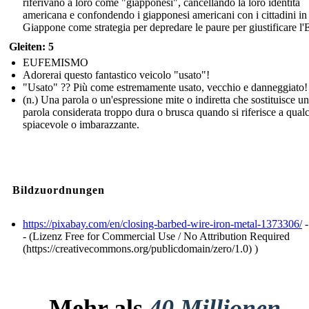
riferivano a loro come "giapponesi", cancellando la loro identità
americana e confondendo i giapponesi americani con i cittadini in
Giappone come strategia per depredare le paure per giustificare l
Gleiten: 5
EUFEMISMO
Adorerai questo fantastico veicolo "usato"!
"Usato" ?? Più come estremamente usato, vecchio e danneggiato!
(n.) Una parola o un'espressione mite o indiretta che sostituisce u
parola considerata troppo dura o brusca quando si riferisce a qual
spiacevole o imbarazzante.
Bildzuordnungen
https://pixabay.com/en/closing-barbed-wire-iron-metal-1373306/
-
- (Lizenz Free for Commercial Use / No Attribution Required
(https://creativecommons.org/publicdomain/zero/1.0) )
Mehr als
40 Millionen