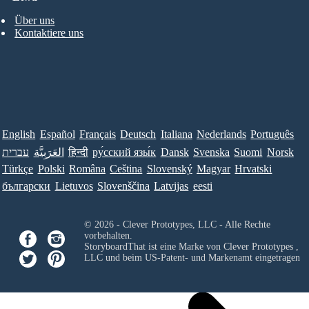
Über uns
Kontaktiere uns
English
Español
Français
Deutsch
Italiana
Nederlands
Português
עברית
العَرَبِيَّة
हिन्दी
ру́сский язы́к
Dansk
Svenska
Suomi
Norsk
Türkçe
Polski
Româna
Ceština
Slovenský
Magyar
Hrvatski
български
Lietuvos
Slovenščina
Latvijas
eesti
© 2026 - Clever Prototypes, LLC - Alle Rechte
vorbehalten.
StoryboardThat ist eine Marke von
Clever Prototypes ,
LLC
und beim US-Patent- und Markenamt eingetragen