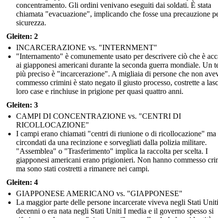
concentramento. Gli ordini venivano eseguiti dai soldati. È stata
chiamata "evacuazione", implicando che fosse una precauzione pe
sicurezza.
Gleiten: 2
INCARCERAZIONE vs. "INTERNMENT"
"Internamento" è comunemente usato per descrivere ciò che è ac
ai giapponesi americani durante la seconda guerra mondiale. Un 
più preciso è "incarcerazione". A migliaia di persone che non av
commesso crimini è stato negato il giusto processo, costrette a lasc
loro case e rinchiuse in prigione per quasi quattro anni.
Gleiten: 3
CAMPI DI CONCENTRAZIONE vs. "CENTRI DI
RICOLLOCAZIONE"
I campi erano chiamati "centri di riunione o di ricollocazione" ma
circondati da una recinzione e sorvegliati dalla polizia militare.
"Assemblea" o "Trasferimento" implica la raccolta per scelta. I
giapponesi americani erano prigionieri. Non hanno commesso cri
ma sono stati costretti a rimanere nei campi.
Gleiten: 4
GIAPPONESE AMERICANO vs. "GIAPPONESE"
La maggior parte delle persone incarcerate viveva negli Stati Unit
decenni o era nata negli Stati Uniti I media e il governo spesso si