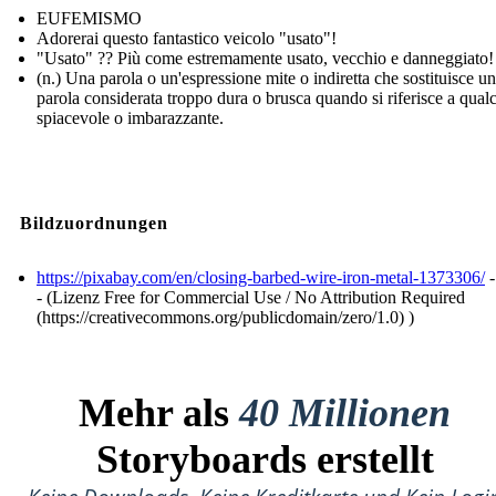
EUFEMISMO
Adorerai questo fantastico veicolo "usato"!
"Usato" ?? Più come estremamente usato, vecchio e danneggiato!
(n.) Una parola o un'espressione mite o indiretta che sostituisce u
parola considerata troppo dura o brusca quando si riferisce a qual
spiacevole o imbarazzante.
Bildzuordnungen
https://pixabay.com/en/closing-barbed-wire-iron-metal-1373306/
-
- (Lizenz Free for Commercial Use / No Attribution Required
(https://creativecommons.org/publicdomain/zero/1.0) )
Mehr als
40 Millionen
Storyboards erstellt