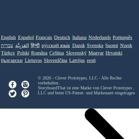
English
Español
Français
Deutsch
Italiana
Nederlands
Português
עברית
العَرَبِيَّة
हिन्दी
ру́сский язы́к
Dansk
Svenska
Suomi
Norsk
Türkçe
Polski
Româna
Ceština
Slovenský
Magyar
Hrvatski
български
Lietuvos
Slovenščina
Latvijas
eesti
© 2026 - Clever Prototypes, LLC - Alle Rechte
vorbehalten.
StoryboardThat ist eine Marke von
Clever Prototypes ,
LLC
und beim US-Patent- und Markenamt eingetragen