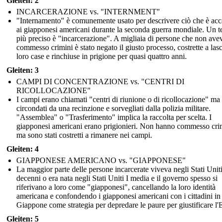
Gleiten: 2
INCARCERAZIONE vs. "INTERNMENT"
"Internamento" è comunemente usato per descrivere ciò che è ac
ai giapponesi americani durante la seconda guerra mondiale. Un 
più preciso è "incarcerazione". A migliaia di persone che non av
commesso crimini è stato negato il giusto processo, costrette a lasc
loro case e rinchiuse in prigione per quasi quattro anni.
Gleiten: 3
CAMPI DI CONCENTRAZIONE vs. "CENTRI DI
RICOLLOCAZIONE"
I campi erano chiamati "centri di riunione o di ricollocazione" ma
circondati da una recinzione e sorvegliati dalla polizia militare.
"Assemblea" o "Trasferimento" implica la raccolta per scelta. I
giapponesi americani erano prigionieri. Non hanno commesso cri
ma sono stati costretti a rimanere nei campi.
Gleiten: 4
GIAPPONESE AMERICANO vs. "GIAPPONESE"
La maggior parte delle persone incarcerate viveva negli Stati Unit
decenni o era nata negli Stati Uniti I media e il governo spesso si
riferivano a loro come "giapponesi", cancellando la loro identità
americana e confondendo i giapponesi americani con i cittadini in
Giappone come strategia per depredare le paure per giustificare l
Gleiten: 5