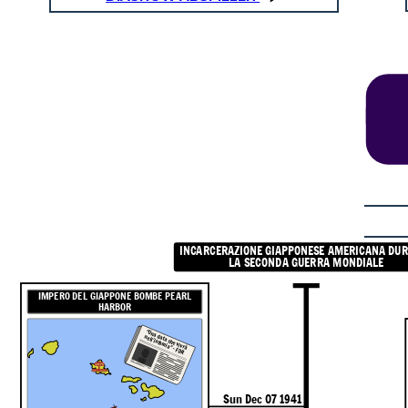
INCARCERAZIONE GIAPPONESE AMERICANA DU
LA SECONDA GUERRA MONDIALE
IMPERO DEL GIAPPONE BOMBE PEARL
HARBOR
"Una data che vivrà
nell'infamia" - FDR
Sun Dec 07 1941