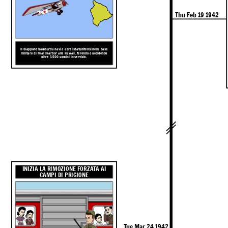
Thu Feb 19 1942
Il Giappone bombarda navi e aerei statunitensi nella base
militare di Pearl Harbor alle Hawaii, ferendo o uccidendo
oltre 3.500 uomini in servizio.
INIZIA LA RIMOZIONE FORZATA AI
CAMPI DI PRIGIONE
Tue Mar 24 1942