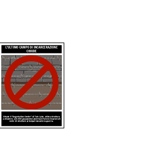
L'ULTIMO CAMPO DI INCARCERAZIONE
CHIUDE
Chiude il "Segretation Center" di Tule Lake, ultima struttura
a chiudere. 120.000 giapponesi americani furono incarcerati
nelle 10 strutture principali durante la guerra.