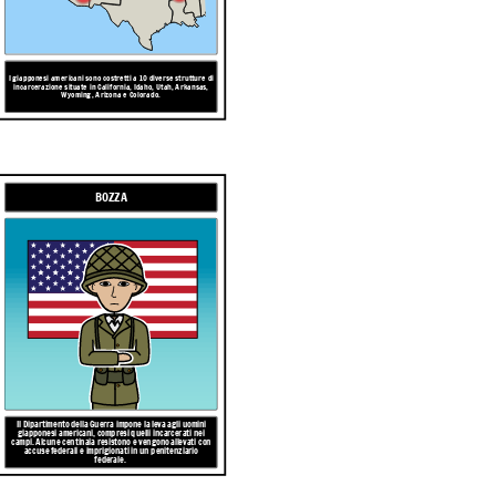
I giapponesi americani sono costretti a 10 diverse strutture di
incarcerazione situate in
California,
Idaho,
Utah,
Arkansas,
Wyoming,
Arizona
e
Colorado.
BOZZA
Il Dipartimento della Guerra impone la leva agli uomini
giapponesi americani, compresi quelli incarcerati nei
campi. Alcune centinaia resistono e vengono allevati con
accuse federali e imprigionati in un penitenziario
federale.