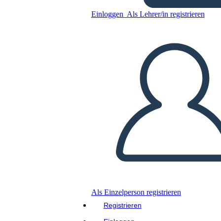
Einloggen
Als Lehrer/in registrieren
Incarcerazione Americana
Giapponese Durante la
Seconda Guerra Mondiale:
Scr
Kopieren Sie dieses Storyboard
ERSTELLEN SIE EIN STORYBOARD
DIASHOW ABSPIELEN
LIES MIR VOR
Als Einzelperson registrieren
Registrieren