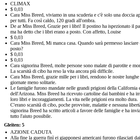
CLIMAX
$ 0,03
Cara Miss Breed, viviamo in una scuderia e c'è solo una doccia ap
per tutti. Fa così caldo, 120 gradi all'ombra.
De ar Miss Breed, Grazie per i libri! Il postino ha ispezionato il p
ma ha detto che i libri erano a posto. Con affetto, Louise
$ 0,03
Cara Miss Breed, Mi manca casa. Quando sarà permesso lasciare 
posto?
$ 0,03
$ 0,03
Cara signorina Breed, molte persone sono malate di parotite e mor
La scarsità di cibo ha reso la vita ancora più difficile.
Cara Miss Breed, grazie mille per i libri, rendono le nostre lunghe
giornate meno solitarie.
Le famiglie furono mandate nelle grandi prigioni della California 
dell'Arizona. Miss Breed ha ricevuto cartoline dai bambini e ha in
loro libri e incoraggiamenti. La vita nelle prigioni era molto dura.
C'erano scarsità di cibo, poche provviste, malattie e nessuna libert
signorina Breed ha scritto articoli a favore delle famiglie e ha invi
tutto l'aiuto possibile.
Gleiten: 5
AZIONE CADUTA
Alla fine la guerra finì ei giapponesi americani furono rilasciati da