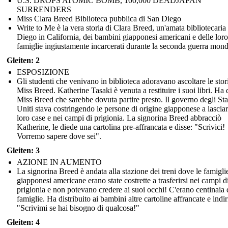
U.S. DROPS ATOMIC BOMB, 100,000 DEADJAPAN
SURRENDERS
Miss Clara Breed Biblioteca pubblica di San Diego
Write to Me è la vera storia di Clara Breed, un'amata bibliotecaria
Diego in California, dei bambini giapponesi americani e delle loro
famiglie ingiustamente incarcerati durante la seconda guerra mond
Gleiten: 2
ESPOSIZIONE
Gli studenti che venivano in biblioteca adoravano ascoltare le stor
Miss Breed. Katherine Tasaki è venuta a restituire i suoi libri. Ha 
Miss Breed che sarebbe dovuta partire presto. Il governo degli Sta
Uniti stava costringendo le persone di origine giapponese a lasciar
loro case e nei campi di prigionia. La signorina Breed abbracciò
Katherine, le diede una cartolina pre-affrancata e disse: "Scrivici!
Vorremo sapere dove sei".
Gleiten: 3
AZIONE IN AUMENTO
La signorina Breed è andata alla stazione dei treni dove le famigli
giapponesi americane erano state costrette a trasferirsi nei campi d
prigionia e non potevano credere ai suoi occhi! C'erano centinaia 
famiglie. Ha distribuito ai bambini altre cartoline affrancate e indir
"Scrivimi se hai bisogno di qualcosa!"
Gleiten: 4