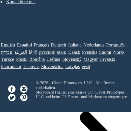
Kontaktiere uns
English
Español
Français
Deutsch
Italiana
Nederlands
Português
עברית
العَرَبِيَّة
हिन्दी
ру́сский язы́к
Dansk
Svenska
Suomi
Norsk
Türkçe
Polski
Româna
Ceština
Slovenský
Magyar
Hrvatski
български
Lietuvos
Slovenščina
Latvijas
eesti
© 2026 - Clever Prototypes, LLC - Alle Rechte
vorbehalten.
StoryboardThat ist eine Marke von
Clever Prototypes ,
LLC
und beim US-Patent- und Markenamt eingetragen