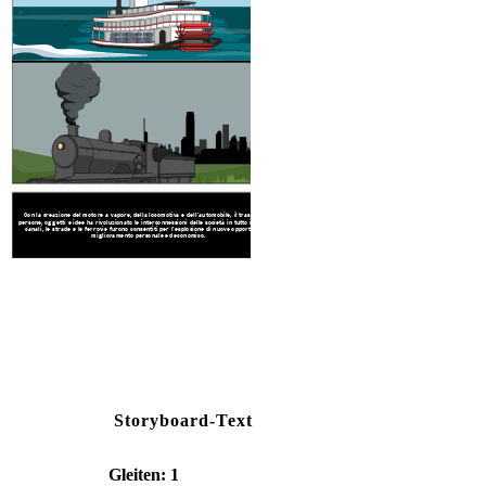
Con la creazione del motore a vapore, della locomotiva e dell'automobile, il trasporto di
persone, oggetti e idee ha rivoluzionato le interconnessioni delle società in tutto il mondo. I
canali, le strade e le ferrovie furono consentiti per l'esplosione di nuove opportunità di
miglioramento personale ed economico.
Storyboard-Text
Gleiten: 1