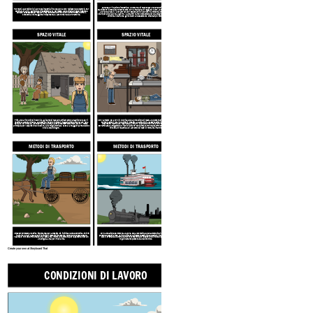
Durante la rivoluzione industriale, la domanda di manodopera nelle fabbriche e negli
Per molti, le condizioni di lavoro preindustriali includevano lavoro faticoso nelle fattorie. Per
stabilimenti è cresciuta notevolmente. Con la mancanza di leggi sul lavoro, le condizioni erano
centinaia di anni, l'agricoltura di sussistenza ha permesso alle famiglie di stare insieme e
a dir poco brutali. I lavoratori erano responsabili di lavorare in ambienti antigienici e non
contare su se stesse per sopravvivere. Sebbene le condizioni di lavoro fossero difficili,
sicuri per più di 18 ore al giorno. I lavoratori hanno combattuto per una migliore protezione e
consentiva una maggiore indipendenza e autonomia nelle loro fattorie.
diritti man mano che gli incidenti e i decessi sono diventati più comuni.
SPAZIO VITALE
SPAZIO VITALE
Prima della rivoluzione industriale, gli europei facevano affidamento sull'agricoltura per il
Con l'aumento del lavoro in fabbrica e della produzione di massa, le persone si spostarono dai
reddito e la sopravvivenza. Le persone vivevano in piccoli villaggi e città e lavoravano nella
terreni agricoli rurali alle città in crescita. Le abitazioni a basso reddito iniziarono ad
terra su cui vivevano. I venditori porta a porta oi piccoli mercati comunitari erano il mezzo
espandersi intorno alle fabbriche e ai mulini. Le condizioni di vita erano tipicamente
principale per l'acquisizione di beni, ma la famiglia coltivava da sola la maggior parte del cibo
sovraffollate e antigeniche. Milioni di abitanti delle città hanno dovuto affrontare la costante
di cui aveva bisogno.
minaccia di malattie e un aumento dei tassi di mortalità infantile.
METODI DI TRASPORTO
METODI DI TRASPORTO
Prima della rivoluzione industriale
Dopo la rivoluzione in
Il trasporto è stato una sfida importante per la crescita sia individuale che economica. Poiché
Con la creazione del motore a vapore, della locomotiva e dell'automobile, il trasporto di
i cavalli e le navi a vela erano i principali metodi di trasporto, molto poco poteva essere
persone, oggetti e idee ha rivoluzionato le interconnessioni delle società in tutto il mondo. I
realizzato in modo efficiente su una vasta area. Inoltre, era comune per le persone vivere in
canali, le strade e le ferrovie furono consentiti per l'esplosione di nuove opportunità di
una singola area per l'intera vita.
miglioramento personale ed economico.
Create your own at Storyboard That
CONDIZIONI DI LAVORO
CONDIZIONI DI 