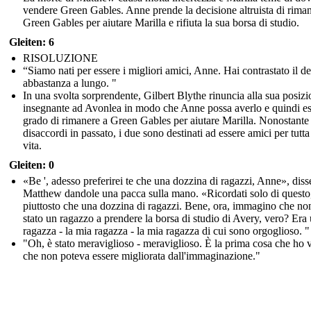
vendere Green Gables. Anne prende la decisione altruista di rima
Green Gables per aiutare Marilla e rifiuta la sua borsa di studio.
Gleiten: 6
RISOLUZIONE
“Siamo nati per essere i migliori amici, Anne. Hai contrastato il de
abbastanza a lungo. "
In una svolta sorprendente, Gilbert Blythe rinuncia alla sua posizi
insegnante ad Avonlea in modo che Anne possa averlo e quindi es
grado di rimanere a Green Gables per aiutare Marilla. Nonostante 
disaccordi in passato, i due sono destinati ad essere amici per tutta
vita.
Gleiten: 0
«Be ', adesso preferirei te che una dozzina di ragazzi, Anne», diss
Matthew dandole una pacca sulla mano. «Ricordati solo di questo
piuttosto che una dozzina di ragazzi. Bene, ora, immagino che non
stato un ragazzo a prendere la borsa di studio di Avery, vero? Era
ragazza - la mia ragazza - la mia ragazza di cui sono orgoglioso. "
"Oh, è stato meraviglioso - meraviglioso. È la prima cosa che ho v
che non poteva essere migliorata dall'immaginazione."