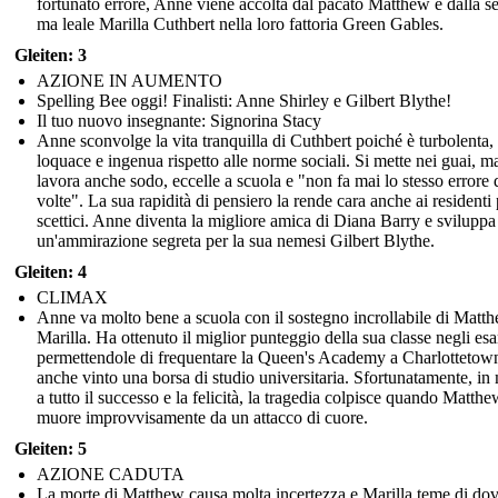
fortunato errore, Anne viene accolta dal pacato Matthew e dalla s
ma leale Marilla Cuthbert nella loro fattoria Green Gables.
Gleiten: 3
AZIONE IN AUMENTO
Spelling Bee oggi! Finalisti: Anne Shirley e Gilbert Blythe!
Il tuo nuovo insegnante: Signorina Stacy
Anne sconvolge la vita tranquilla di Cuthbert poiché è turbolenta,
loquace e ingenua rispetto alle norme sociali. Si mette nei guai, m
lavora anche sodo, eccelle a scuola e "non fa mai lo stesso errore
volte". La sua rapidità di pensiero la rende cara anche ai residenti 
scettici. Anne diventa la migliore amica di Diana Barry e sviluppa
un'ammirazione segreta per la sua nemesi Gilbert Blythe.
Gleiten: 4
CLIMAX
Anne va molto bene a scuola con il sostegno incrollabile di Matt
Marilla. Ha ottenuto il miglior punteggio della sua classe negli es
permettendole di frequentare la Queen's Academy a Charlottetow
anche vinto una borsa di studio universitaria. Sfortunatamente, i
a tutto il successo e la felicità, la tragedia colpisce quando Matthe
muore improvvisamente da un attacco di cuore.
Gleiten: 5
AZIONE CADUTA
La morte di Matthew causa molta incertezza e Marilla teme di do