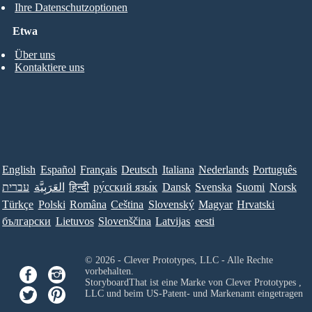
Ihre Datenschutzoptionen
Etwa
Über uns
Kontaktiere uns
English
Español
Français
Deutsch
Italiana
Nederlands
Português
עברית
العَرَبِيَّة
हिन्दी
ру́сский язы́к
Dansk
Svenska
Suomi
Norsk
Türkçe
Polski
Româna
Ceština
Slovenský
Magyar
Hrvatski
български
Lietuvos
Slovenščina
Latvijas
eesti
© 2026 - Clever Prototypes, LLC - Alle Rechte
vorbehalten.
StoryboardThat ist eine Marke von
Clever Prototypes ,
LLC
und beim US-Patent- und Markenamt eingetragen