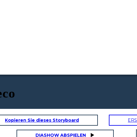
eco
Kopieren Sie dieses Storyboard
ERS
DIASHOW ABSPIELEN