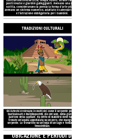
UBICAZIONE E
ponti levatoi e giardini galleggianti. Avevano una lingua
LA CIVILT
scritta, consideravano la poesia la forma d'arte più alta,
TEM
avevano un sistema numerico, adattato il calendario Maya
e l'istruzione obbligatoria per i bambini.
TRADIZIONI CULTURALI
RISUL
AMBI
Gli Aztechi credevano in molti dei come il serpente piumato
Gli Aztechi, noti anche come 
Quetzalcoatl e Huitzilopochtli, dio del sole, della guerra e
Mexica, vissero nel Messico cent
patrono della capitale. Ha detto di stabilirsi dove hanno
Nahuatl. L'apice del loro imp
trovato un'aquila appollaiata su un pero, che mangia un
estendeva sugli altopiani del Mes
serpente. Lo trovarono su un'isola in un lago e fondarono
Tenochtitlán.
Golfo al Pacifico, ea sud fino a q
UBICAZIONE E PERIODI DI