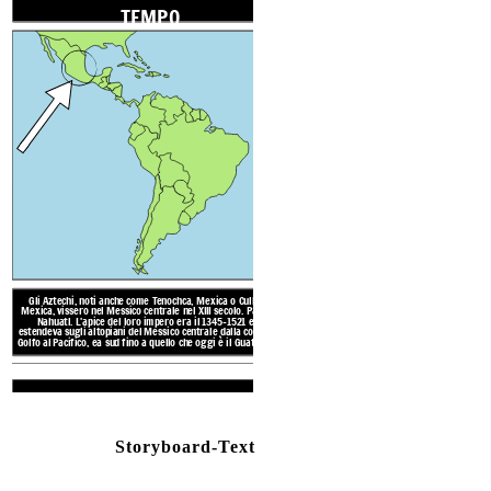
Costruirono enormi città, templ
TEMPO
ponti levatoi e giardini galle
scritta, consideravano la poes
avevano un sistema numerico, 
e l'istruzione obbligat
La Valle del Messico, dove
azteca, si trova tra alte 
laghi.
Il tempo era per l
Molte delle aree in cui vi
paludose o
o Attribution Required (https://creativecommons.org/publicdomain/zero/1.0)
for Commercial Use / No Attribution Required (https://creativecommons.org/publicdomain/zero/1.0)
mercial Use / No Attribution Required (https://creativecommons.org/publicdomain/zero/1.0)
TRADIZIONI 
RISORSE N
Gli Aztechi, noti anche come Tenochca, Mexica o Culhua-
Mexica, vissero nel Messico centrale nel XIII secolo. Parlano
Nahuatl. L'apice del loro impero era il 1345-1521 e si
estendeva sugli altopiani del Messico centrale dalla costa del
Golfo al Pacifico, ea sud fino a quello che oggi è il Guatemala.
AMBIENTE
Create your own at Storyb
Storyboard-Text
Image Attributions:
(https://pixabay.com/en/background-plot-fashion-8268
(https://pixabay.com/en/ibis-bird-mexican-tribal-azt