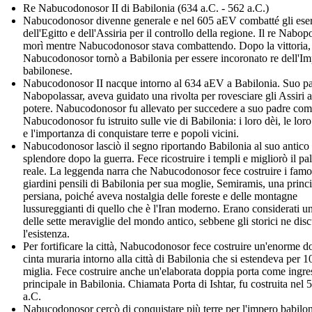
Re Nabucodonosor II di Babilonia (634 a.C. - 562 a.C.)
Nabucodonosor divenne generale e nel 605 aEV combatté gli eser
dell'Egitto e dell'Assiria per il controllo della regione. Il re Nabop
morì mentre Nabucodonosor stava combattendo. Dopo la vittoria,
Nabucodonosor tornò a Babilonia per essere incoronato re dell'I
babilonese.
Nabucodonosor II nacque intorno al 634 aEV a Babilonia. Suo pa
Nabopolassar, aveva guidato una rivolta per rovesciare gli Assiri a
potere. Nabucodonosor fu allevato per succedere a suo padre com
Nabucodonosor fu istruito sulle vie di Babilonia: i loro dèi, le loro
e l'importanza di conquistare terre e popoli vicini.
Nabucodonosor lasciò il segno riportando Babilonia al suo antico
splendore dopo la guerra. Fece ricostruire i templi e migliorò il pa
reale. La leggenda narra che Nabucodonosor fece costruire i famo
giardini pensili di Babilonia per sua moglie, Semiramis, una princ
persiana, poiché aveva nostalgia delle foreste e delle montagne
lussureggianti di quello che è l'Iran moderno. Erano considerati u
delle sette meraviglie del mondo antico, sebbene gli storici ne dis
l'esistenza.
Per fortificare la città, Nabucodonosor fece costruire un'enorme d
cinta muraria intorno alla città di Babilonia che si estendeva per 1
miglia. Fece costruire anche un'elaborata doppia porta come ingre
principale in Babilonia. Chiamata Porta di Ishtar, fu costruita nel 
a.C.
Nabucodonosor cercò di conquistare più terre per l'impero babilon