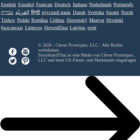
English
Español
Français
Deutsch
Italiana
Nederlands
Português
עברית
العَرَبِيَّة
हिन्दी
ру́сский язы́к
Dansk
Svenska
Suomi
Norsk
Türkçe
Polski
Româna
Ceština
Slovenský
Magyar
Hrvatski
български
Lietuvos
Slovenščina
Latvijas
eesti
© 2026 - Clever Prototypes, LLC - Alle Rechte
vorbehalten.
StoryboardThat ist eine Marke von
Clever Prototypes ,
LLC
und beim US-Patent- und Markenamt eingetragen