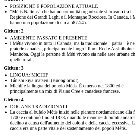
POSIZIONE E POPOLAZIONE ATTUALE
"Métis Nations" che hanno comunità organizzate si trovano tra il
Regione dei Grandi Laghi e il Montagne Rocciose. In Canada, i M
hanno una popolazione di circa 587.545.
Gleiten: 2
AMBIENTE PASSATO E PRESENTE
I Métis vivono in tutto il Canada, ma la tradizionale " patria " è ne
praterie canadesi, principalmente lungo i fiumi Red e Assiniboine 
Manitoba. Oggi le persone di Méti vivono sia nelle aree urbane ch
quelle rurali.
Gleiten: 3
LINGUA: MICHIF
Tánishi kiya mataen! (Buongiorno!)
Michif è la lingua del popolo Métis. È emerso nel 1800 ed è
principalmente un mix di Plains Cree e canadese francese.
Gleiten: 4
DOGANE TRADIZIONALI
La caccia al bufalo Métis iniziò nelle pianure nordamericane alla f
1700 e continuò fino al 1878, quando le mandrie di bufali andaro
declino a causa dell'aumento dei coloni e della caccia eccessiva. 
caccia era una parte vitale del sostentamento dei popoli Métis.