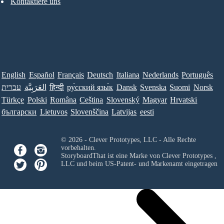
Kontaktiere uns
English
Español
Français
Deutsch
Italiana
Nederlands
Português
עברית
العَرَبِيَّة
हिन्दी
ру́сский язы́к
Dansk
Svenska
Suomi
Norsk
Türkçe
Polski
Româna
Ceština
Slovenský
Magyar
Hrvatski
български
Lietuvos
Slovenščina
Latvijas
eesti
© 2026 - Clever Prototypes, LLC - Alle Rechte
vorbehalten.
StoryboardThat ist eine Marke von
Clever Prototypes ,
LLC
und beim US-Patent- und Markenamt eingetragen