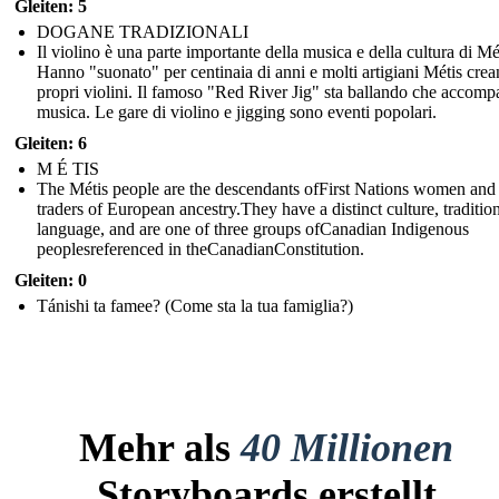
Gleiten: 5
DOGANE TRADIZIONALI
Il violino è una parte importante della musica e della cultura di Mé
Hanno "suonato" per centinaia di anni e molti artigiani Métis crea
propri violini. Il famoso "Red River Jig" sta ballando che accomp
musica. Le gare di violino e jigging sono eventi popolari.
Gleiten: 6
M É TIS
The Métis people are the descendants ofFirst Nations women and 
traders of European ancestry.They have a distinct culture, traditio
language, and are one of three groups ofCanadian Indigenous
peoplesreferenced in theCanadianConstitution.
Gleiten: 0
Tánishi ta famee? (Come sta la tua famiglia?)
Mehr als
40 Millionen
Storyboards erstellt