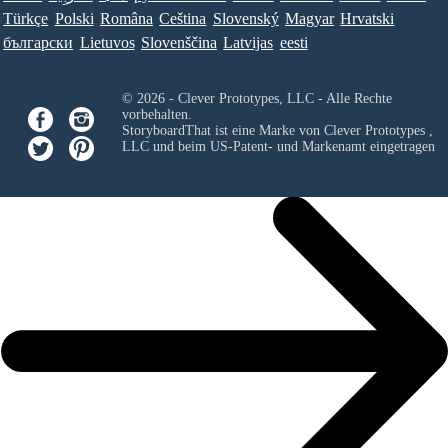
Türkçe
Polski
Româna
Ceština
Slovenský
Magyar
Hrvatski
български
Lietuvos
Slovenščina
Latvijas
eesti
© 2026 - Clever Prototypes, LLC - Alle Rechte
vorbehalten.
StoryboardThat ist eine Marke von
Clever Prototypes ,
LLC
und beim US-Patent- und Markenamt eingetragen