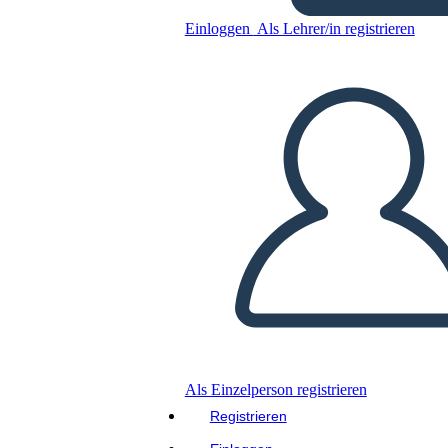
NextWidget v. Fabricorp
Einloggen
Als Lehrer/in registrieren
Power Comparison
Kopieren Sie dieses Storyboard
ERSTELLEN SIE EIN STORYBOARD
DIASHOW ABSPIELEN
LIES MIR VOR
Als Einzelperson registrieren
Registrieren