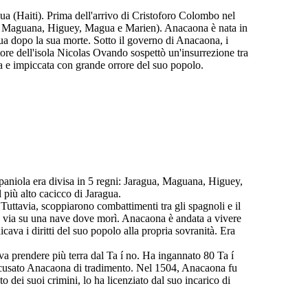
a (Haiti). Prima dell'arrivo di Cristoforo Colombo nel
ua, Maguana, Higuey, Magua e Marien). Anacaona è nata in
ua dopo la sua morte. Sotto il governo di Anacaona, i
tore dell'isola Nicolas Ovando sospettò un'insurrezione tra
ta e impiccata con grande orrore del suo popolo.
ispaniola era divisa in 5 regni: Jaragua, Maguana, Higuey,
 più alto cacicco di Jaragua.
Tuttavia, scoppiarono combattimenti tra gli spagnoli e il
ato via su una nave dove morì. Anacaona è andata a vivere
ava i diritti del suo popolo alla propria sovranità. Era
a prendere più terra dal Ta í no. Ha ingannato 80 Ta í
 accusato Anacaona di tradimento. Nel 1504, Anacaona fu
dei suoi crimini, lo ha licenziato dal suo incarico di