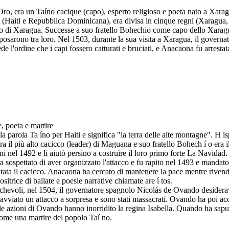
, era un Taíno cacique (capo), esperto religioso e poeta nato a Xaragu
la (Haiti e Repubblica Dominicana), era divisa in cinque regni (Xarag
capo di Xaragua. Successe a suo fratello Bohechio come capo dello Xarag
sposarono tra loro. Nel 1503, durante la sua visita a Xaragua, il governa
 l'ordine che i capi fossero catturati e bruciati, e Anacaona fu arresta
, poeta e martire
a parola Ta íno per Haiti e significa "la terra delle alte montagne". H 
il più alto cacicco (leader) di Maguana e suo fratello Bohech í o era il
 nel 1492 e li aiutò persino a costruire il loro primo forte La Navidad. 
 era sospettato di aver organizzato l'attacco e fu rapito nel 1493 e mand
ata il cacicco. Anacaona ha cercato di mantenere la pace mentre rivendic
trice di ballate e poesie narrative chiamate are í tos.
ichevoli, nel 1504, il governatore spagnolo Nicolás de Ovando desiderav
ha avviato un attacco a sorpresa e sono stati massacrati. Ovando ha poi
 azioni di Ovando hanno inorridito la regina Isabella. Quando ha saputo 
come una martire del popolo Taí no.