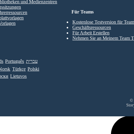
bliotheken und Medienzentren
gssitzungen
Für Teams
hrerressourcen
blattvorlagen
Kostenlose Testversion für Tea
Vorlagen
Geschäftsressourcen
Für Arbeit Erstellen
Nehmen Sie an Meinem Team Te
ds
Português
עברית
Norsk
Türkçe
Polski
рски
Lietuvos
© 
Stor