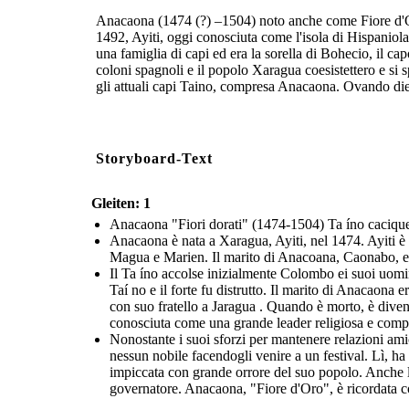
Anacaona (1474 (?) –1504) noto anche come Fiore d'Oro
1492, Ayiti, oggi conosciuta come l'isola di Hispanio
una famiglia di capi ed era la sorella di Bohecio, il 
coloni spagnoli e il popolo Xaragua coesistettero e si 
gli attuali capi Taino, compresa Anacaona. Ovando diede
Storyboard-Text
Gleiten: 1
Anacaona "Fiori dorati" (1474-1504) Ta íno cacique
Anacaona è nata a Xaragua, Ayiti, nel 1474. Ayiti è l
Magua e Marien. Il marito di Anacoana, Caonabo, era 
Il Ta íno accolse inizialmente Colombo ei suoi uomini
Taí no e il forte fu distrutto. Il marito di Anacaona
con suo fratello a Jaragua . Quando è morto, è divent
conosciuta come una grande leader religiosa e composi
Nonostante i suoi sforzi per mantenere relazioni am
nessun nobile facendogli venire a un festival. Lì, 
impiccata con grande orrore del suo popolo. Anche le
governatore. Anacaona, "Fiore d'Oro", è ricordata 