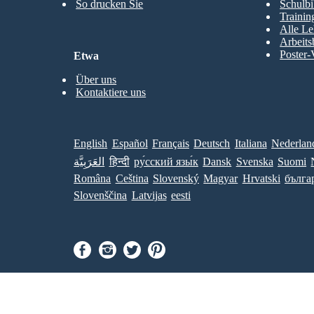
So drucken Sie
Schulbi
Trainin
Alle Le
Arbeits
Poster-
Etwa
Über uns
Kontaktiere uns
English
Español
Français
Deutsch
Italiana
Nederlan
العَرَبِيَّة
हिन्दी
ру́сский язы́к
Dansk
Svenska
Suomi
Româna
Ceština
Slovenský
Magyar
Hrvatski
бълга
Slovenščina
Latvijas
eesti