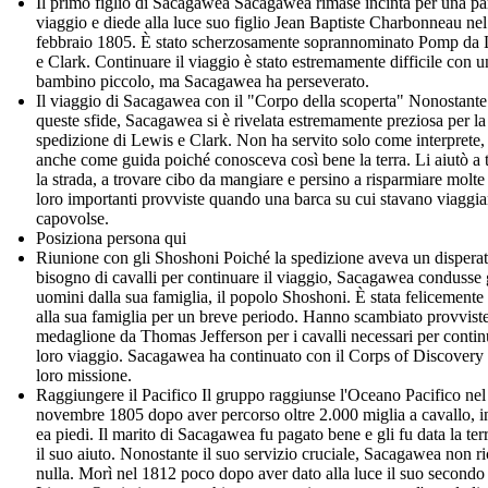
Il primo figlio di Sacagawea Sacagawea rimase incinta per una par
viaggio e diede alla luce suo figlio Jean Baptiste Charbonneau nel
febbraio 1805. È stato scherzosamente soprannominato Pomp da
e Clark. Continuare il viaggio è stato estremamente difficile con u
bambino piccolo, ma Sacagawea ha perseverato.
Il viaggio di Sacagawea con il "Corpo della scoperta" Nonostante
queste sfide, Sacagawea si è rivelata estremamente preziosa per la
spedizione di Lewis e Clark. Non ha servito solo come interprete
anche come guida poiché conosceva così bene la terra. Li aiutò a 
la strada, a trovare cibo da mangiare e persino a risparmiare molte
loro importanti provviste quando una barca su cui stavano viaggia
capovolse.
Posiziona persona qui
Riunione con gli Shoshoni Poiché la spedizione aveva un dispera
bisogno di cavalli per continuare il viaggio, Sacagawea condusse 
uomini dalla sua famiglia, il popolo Shoshoni. È stata felicemente 
alla sua famiglia per un breve periodo. Hanno scambiato provvist
medaglione da Thomas Jefferson per i cavalli necessari per continu
loro viaggio. Sacagawea ha continuato con il Corps of Discovery 
loro missione.
Raggiungere il Pacifico Il gruppo raggiunse l'Oceano Pacifico nel
novembre 1805 dopo aver percorso oltre 2.000 miglia a cavallo, i
ea piedi. Il marito di Sacagawea fu pagato bene e gli fu data la ter
il suo aiuto. Nonostante il suo servizio cruciale, Sacagawea non ri
nulla. Morì nel 1812 poco dopo aver dato alla luce il suo secondo 