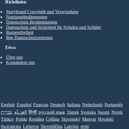
Richtlinien
Storyboard Copyright und Verwendung
Nutzungsbedingungen
Datenschutz-Bestimmungen
Datenschutz und Sicherheit für Schulen und Schüler
Barrierefreiheit
Ihre Datenschutzoptionen
Etwa
Über uns
Kontaktiere uns
English
Español
Français
Deutsch
Italiana
Nederlands
Português
עברית
العَرَبِيَّة
हिन्दी
ру́сский язы́к
Dansk
Svenska
Suomi
Norsk
Türkçe
Polski
Româna
Ceština
Slovenský
Magyar
Hrvatski
български
Lietuvos
Slovenščina
Latvijas
eesti