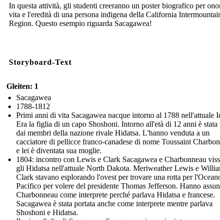
In questa attività, gli studenti creeranno un poster biografico per ono
vita e l'eredità di una persona indigena della California Intermountai
Region. Questo esempio riguarda Sacagawea!
Storyboard-Text
Gleiten: 1
Sacagawea
1788-1812
Primi anni di vita Sacagawea nacque intorno al 1788 nell'attuale 
Era la figlia di un capo Shoshoni. Intorno all'età di 12 anni è stata 
dai membri della nazione rivale Hidatsa. L'hanno venduta a un
cacciatore di pellicce franco-canadese di nome Toussaint Charbo
e lei è diventata sua moglie.
1804: incontro con Lewis e Clark Sacagawea e Charbonneau visse
gli Hidatsa nell'attuale North Dakota. Meriweather Lewis e Willi
Clark stavano esplorando l'ovest per trovare una rotta per l'Ocean
Pacifico per volere del presidente Thomas Jefferson. Hanno assun
Charbonneau come interprete perché parlava Hidatsa e francese.
Sacagawea è stata portata anche come interprete mentre parlava
Shoshoni e Hidatsa.