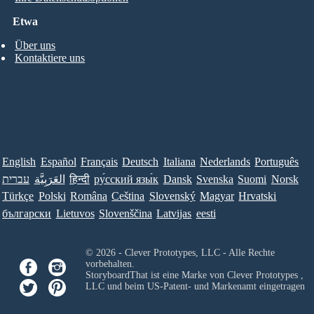
Etwa
Über uns
Kontaktiere uns
English
Español
Français
Deutsch
Italiana
Nederlands
Português
עברית
العَرَبِيَّة
हिन्दी
ру́сский язы́к
Dansk
Svenska
Suomi
Norsk
Türkçe
Polski
Româna
Ceština
Slovenský
Magyar
Hrvatski
български
Lietuvos
Slovenščina
Latvijas
eesti
© 2026 - Clever Prototypes, LLC - Alle Rechte
vorbehalten.
StoryboardThat ist eine Marke von
Clever Prototypes ,
LLC
und beim US-Patent- und Markenamt eingetragen