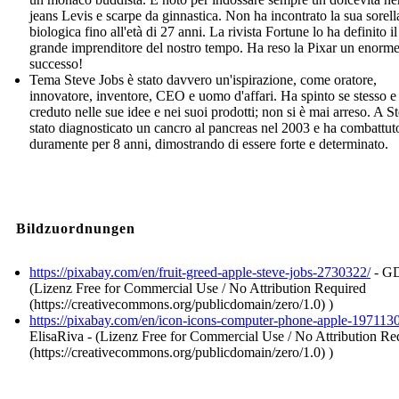
jeans Levis e scarpe da ginnastica. Non ha incontrato la sua sorell
biologica fino all'età di 27 anni. La rivista Fortune lo ha definito il
grande imprenditore del nostro tempo. Ha reso la Pixar un enorm
successo!
Tema Steve Jobs è stato davvero un'ispirazione, come oratore,
innovatore, inventore, CEO e uomo d'affari. Ha spinto se stesso e
creduto nelle sue idee e nei suoi prodotti; non si è mai arreso. A S
stato diagnosticato un cancro al pancreas nel 2003 e ha combattut
duramente per 8 anni, dimostrando di essere forte e determinato.
Bildzuordnungen
https://pixabay.com/en/fruit-greed-apple-steve-jobs-2730322/
- GD
(Lizenz Free for Commercial Use / No Attribution Required
(https://creativecommons.org/publicdomain/zero/1.0) )
https://pixabay.com/en/icon-icons-computer-phone-apple-1971130
ElisaRiva - (Lizenz Free for Commercial Use / No Attribution Re
(https://creativecommons.org/publicdomain/zero/1.0) )