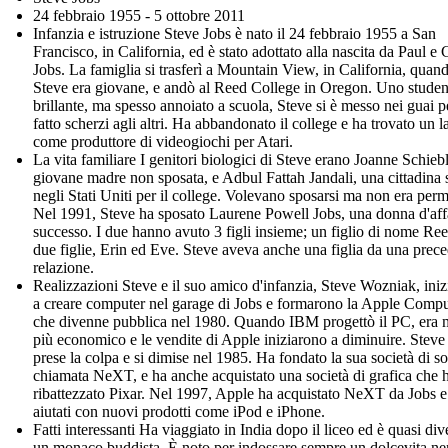
24 febbraio 1955 - 5 ottobre 2011
Infanzia e istruzione Steve Jobs è nato il 24 febbraio 1955 a San
Francisco, in California, ed è stato adottato alla nascita da Paul e 
Jobs. La famiglia si trasferì a Mountain View, in California, quan
Steve era giovane, e andò al Reed College in Oregon. Uno studen
brillante, ma spesso annoiato a scuola, Steve si è messo nei guai p
fatto scherzi agli altri. Ha abbandonato il college e ha trovato un 
come produttore di videogiochi per Atari.
La vita familiare I genitori biologici di Steve erano Joanne Schieb
giovane madre non sposata, e Adbul Fattah Jandali, una cittadina 
negli Stati Uniti per il college. Volevano sposarsi ma non era per
Nel 1991, Steve ha sposato Laurene Powell Jobs, una donna d'affa
successo. I due hanno avuto 3 figli insieme; un figlio di nome Re
due figlie, Erin ed Eve. Steve aveva anche una figlia da una prec
relazione.
Realizzazioni Steve e il suo amico d'infanzia, Steve Wozniak, ini
a creare computer nel garage di Jobs e formarono la Apple Compu
che divenne pubblica nel 1980. Quando IBM progettò il PC, era 
più economico e le vendite di Apple iniziarono a diminuire. Steve
prese la colpa e si dimise nel 1985. Ha fondato la sua società di s
chiamata NeXT, e ha anche acquistato una società di grafica che 
ribattezzato Pixar. Nel 1997, Apple ha acquistato NeXT da Jobs e 
aiutati con nuovi prodotti come iPod e iPhone.
Fatti interessanti Ha viaggiato in India dopo il liceo ed è quasi div
un monaco buddista. È noto per indossare sempre un dolcevita ne