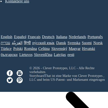
Kontaktiere uns
English
Español
Français
Deutsch
Italiana
Nederlands
Português
עברית
العَرَبِيَّة
हिन्दी
ру́сский язы́к
Dansk
Svenska
Suomi
Norsk
Türkçe
Polski
Româna
Ceština
Slovenský
Magyar
Hrvatski
български
Lietuvos
Slovenščina
Latvijas
eesti
© 2026 - Clever Prototypes, LLC - Alle Rechte
vorbehalten.
StoryboardThat ist eine Marke von
Clever Prototypes ,
LLC
und beim US-Patent- und Markenamt eingetragen