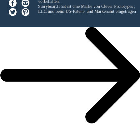
vorbehalten.
StoryboardThat ist eine Marke von
Clever Prototypes ,
LLC
und beim US-Patent- und Markenamt eingetragen