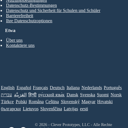
Nutzungsbedingungen
Datenschutz-Bestimmungen
Datenschutz und Sicherheit für Schulen und Schüler
Barrierefreiheit
Ihre Datenschutzoptionen
Etwa
Über uns
Kontaktiere uns
English
Español
Français
Deutsch
Italiana
Nederlands
Português
עברית
العَرَبِيَّة
हिन्दी
ру́сский язы́к
Dansk
Svenska
Suomi
Norsk
Türkçe
Polski
Româna
Ceština
Slovenský
Magyar
Hrvatski
български
Lietuvos
Slovenščina
Latvijas
eesti
© 2026 - Clever Prototypes, LLC - Alle Rechte