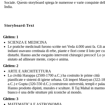
Sociale. Questo storyboard spiega le numerose e varie conquiste dell
India.
Storyboard-Text
Gleiten: 1
SCIENZA E MEDICINA
Le pratiche medicinali furono scritte nei Veda 4.000 anni fa. Gli a
indiani usavano centinaia di erbe, piante e fiori come il loto per cu
disturbi. Hanno anche eseguito interventi chirurgici precoci! Lo 
aiutato ad allineare mente, corpo e anima.
Gleiten: 2
ARTE E ARCHITETTURA
La civiltà Harappa (2500-1700 a.C.) ha costruito le prime città
pianificate e sistemi di igiene urbana. Gli imperi Mauryan (322-1
a.C.) e Gupta (320-550 d.C.) costruirono università, templi e palaz
Hanno prodotto dipinti, murales e sculture. Il Taj Mahal in marmo
bianco è una delle strutture più iconiche al mondo.
Gleiten: 3
MATEMATICA E ASTRONOMIA