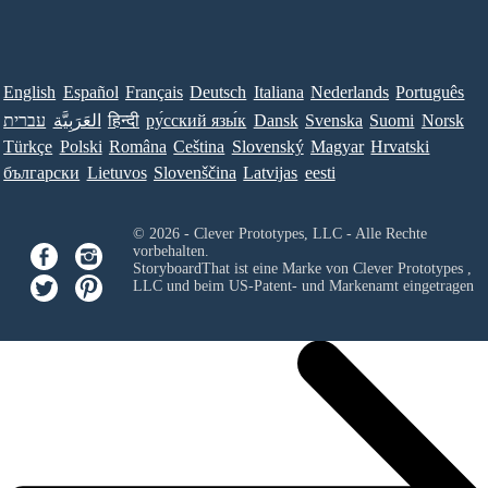
English
Español
Français
Deutsch
Italiana
Nederlands
Português
עברית
العَرَبِيَّة
हिन्दी
ру́сский язы́к
Dansk
Svenska
Suomi
Norsk
Türkçe
Polski
Româna
Ceština
Slovenský
Magyar
Hrvatski
български
Lietuvos
Slovenščina
Latvijas
eesti
© 2026 - Clever Prototypes, LLC - Alle Rechte
vorbehalten.
StoryboardThat ist eine Marke von
Clever Prototypes ,
LLC
und beim US-Patent- und Markenamt eingetragen