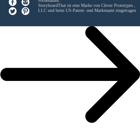
vorbehalten.
StoryboardThat ist eine Marke von
Clever Prototypes ,
LLC
und beim US-Patent- und Markenamt eingetragen