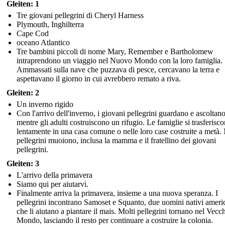
Gleiten: 1
Tre giovani pellegrini di Cheryl Harness
Plymouth, Inghilterra
Cape Cod
oceano Atlantico
Tre bambini piccoli di nome Mary, Remember e Bartholomew
intraprendono un viaggio nel Nuovo Mondo con la loro famiglia.
Ammassati sulla nave che puzzava di pesce, cercavano la terra e
aspettavano il giorno in cui avrebbero remato a riva.
Gleiten: 2
Un inverno rigido
Con l'arrivo dell'inverno, i giovani pellegrini guardano e ascoltan
mentre gli adulti costruiscono un rifugio. Le famiglie si trasferisc
lentamente in una casa comune o nelle loro case costruite a metà. 
pellegrini muoiono, inclusa la mamma e il fratellino dei giovani
pellegrini.
Gleiten: 3
L'arrivo della primavera
Siamo qui per aiutarvi.
Finalmente arriva la primavera, insieme a una nuova speranza. I
pellegrini incontrano Samoset e Squanto, due uomini nativi ameri
che li aiutano a piantare il mais. Molti pellegrini tornano nel Vecc
Mondo, lasciando il resto per continuare a costruire la colonia.