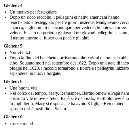
Gleiten: 4
Un motivo per festeggiare
Dopo un ricco raccolto, i pellegrini ei nativi americani hanno
banchettato e festeggiato per tre giorni insieme. Mangiavano cervi,
e zucca, e gli uomini facevano gare per vedere chi poteva correre 
veloce. È stato un periodo gioioso. I tre giovani pellegrini si sono
il tempo intorno al fuoco con papà e gli altri.
Gleiten: 5
Nuovi inizi
Dopo la fine del banchetto, arrivarono altri coloni e non c'era abb
cibo. Squanto morì nel settembre del 1622. Dopo un'estate di incre
piogge nel 1623, i raccolti tornarono a fiorire e i pellegrini iniziar
espandersi in nuove borgate.
Gleiten: 6
Una buona vita
Nel corso del tempo, Mary, Remember, Bartholomew e Papà han
costruito vite nuove e felici. Papà si è risposato, Bartholomew è t
in Inghilterra, Mary si è sposata e ha avuto 8 figli, e Remember si 
sposato e si è trasferito a Salem.
Gleiten: 0
Grazie mille!