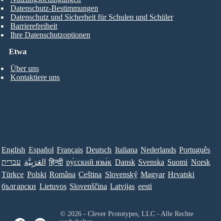
Datenschutz-Bestimmungen
Datenschutz und Sicherheit für Schulen und Schüler
Barrierefreiheit
Ihre Datenschutzoptionen
Etwa
Über uns
Kontaktiere uns
English
Español
Français
Deutsch
Italiana
Nederlands
Português
עברית
العَرَبِيَّة
हिन्दी
ру́сский язы́к
Dansk
Svenska
Suomi
Norsk
Türkçe
Polski
Româna
Ceština
Slovenský
Magyar
Hrvatski
български
Lietuvos
Slovenščina
Latvijas
eesti
© 2026 - Clever Prototypes, LLC - Alle Rechte