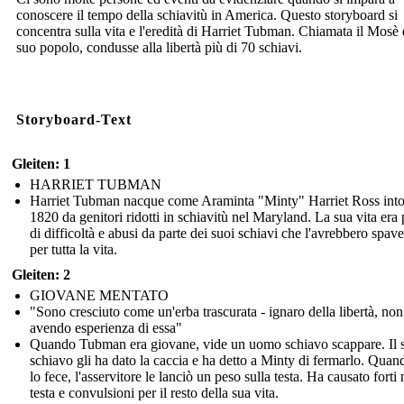
conoscere il tempo della schiavitù in America. Questo storyboard si
concentra sulla vita e l'eredità di Harriet Tubman. Chiamata il Mosè 
suo popolo, condusse alla libertà più di 70 schiavi.
Storyboard-Text
Gleiten: 1
HARRIET TUBMAN
Harriet Tubman nacque come Araminta "Minty" Harriet Ross into
1820 da genitori ridotti in schiavitù nel Maryland. La sua vita era
di difficoltà e abusi da parte dei suoi schiavi che l'avrebbero spave
per tutta la vita.
Gleiten: 2
GIOVANE MENTATO
"Sono cresciuto come un'erba trascurata - ignaro della libertà, non
avendo esperienza di essa"
Quando Tubman era giovane, vide un uomo schiavo scappare. Il 
schiavo gli ha dato la caccia e ha detto a Minty di fermarlo. Qua
lo fece, l'asservitore le lanciò un peso sulla testa. Ha causato forti 
testa e convulsioni per il resto della sua vita.