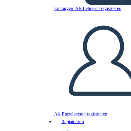
Schiavitù: Harriet Tubman
Einloggen
Als Lehrer/in registrieren
Kopieren Sie dieses Storyboard
ERSTELLEN SIE EIN STORYBOARD
DIASHOW ABSPIELEN
LIES MIR VOR
Als Einzelperson registrieren
Registrieren