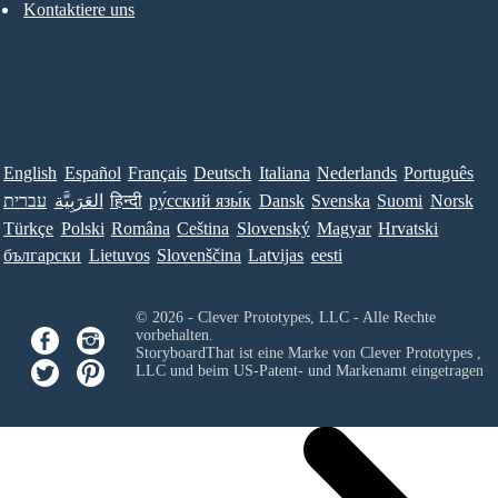
Kontaktiere uns
English
Español
Français
Deutsch
Italiana
Nederlands
Português
עברית
العَرَبِيَّة
हिन्दी
ру́сский язы́к
Dansk
Svenska
Suomi
Norsk
Türkçe
Polski
Româna
Ceština
Slovenský
Magyar
Hrvatski
български
Lietuvos
Slovenščina
Latvijas
eesti
© 2026 - Clever Prototypes, LLC - Alle Rechte
vorbehalten.
StoryboardThat ist eine Marke von
Clever Prototypes ,
LLC
und beim US-Patent- und Markenamt eingetragen