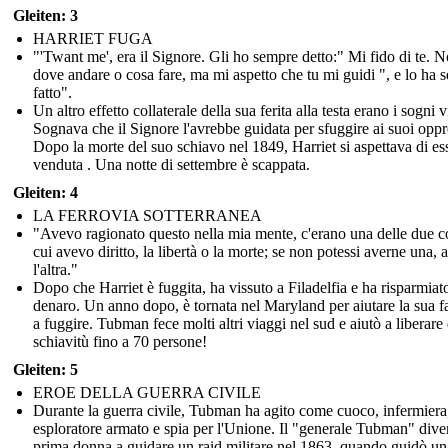
Gleiten: 3
HARRIET FUGA
"'Twant me', era il Signore. Gli ho sempre detto:" Mi fido di te. 
dove andare o cosa fare, ma mi aspetto che tu mi guidi ", e lo ha 
fatto".
Un altro effetto collaterale della sua ferita alla testa erano i sogni v
Sognava che il Signore l'avrebbe guidata per sfuggire ai suoi oppr
Dopo la morte del suo schiavo nel 1849, Harriet si aspettava di es
venduta . Una notte di settembre è scappata.
Gleiten: 4
LA FERROVIA SOTTERRANEA
"Avevo ragionato questo nella mia mente, c'erano una delle due c
cui avevo diritto, la libertà o la morte; se non potessi averne una, 
l'altra."
Dopo che Harriet è fuggita, ha vissuto a Filadelfia e ha risparmiat
denaro. Un anno dopo, è tornata nel Maryland per aiutare la sua f
a fuggire. Tubman fece molti altri viaggi nel sud e aiutò a liberare 
schiavitù fino a 70 persone!
Gleiten: 5
EROE DELLA GUERRA CIVILE
Durante la guerra civile, Tubman ha agito come cuoco, infermiera
esploratore armato e spia per l'Unione. Il "generale Tubman" dive
prima donna a guidare un raid militare nel 1863, quando guidò un