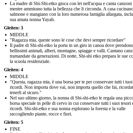
La madre di Shi-Shi-etko gioca con lei nell'acqua e canta canzoni
mentre ammirano tutta la bellezza che li circonda. A casa cucinan
salmone e mangiano con la loro numerosa famiglia allargata, inclu
sua amata nonna Yayah.
Gleiten: 3
MIDDLE
"Ragazza mia, queste sono le cose che devi sempre ricordare"
Il padre di Shi-shi-etko la porta in un giro in canoa dove prendono 
bellissimi animali, alberi, montagne, spiagge e valli. Cantano can
tramandate da generazioni. Di notte, Shi-shi etko prepara le sue c
la scuola residenziale.
Gleiten: 4
MIDDLE
"Questa, ragazza mia, è una borsa per te per conservare tutti i tuoi
ricordi. Non importa dove vai, non importa quello che fai, ricordat
tenerli al sicuro."
Nel suo ultimo giorno, la nonna di Shi-shi-etko le regala una picc
borsa speciale in pelle di cervo in cui conservare tutti i suoi tesori 
ricordi. Shi-shi-etko e sua nonna esplorano la foresta e la valle
raccogliendo piante, rocce e fiori.
Gleiten: 5
FINE