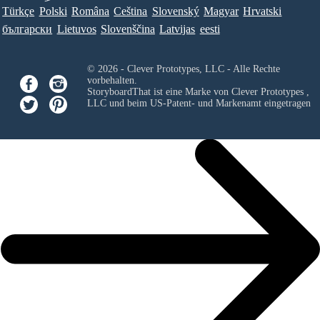
Türkçe
Polski
Româna
Ceština
Slovenský
Magyar
Hrvatski
български
Lietuvos
Slovenščina
Latvijas
eesti
© 2026 - Clever Prototypes, LLC - Alle Rechte
vorbehalten.
StoryboardThat ist eine Marke von
Clever Prototypes ,
LLC
und beim US-Patent- und Markenamt eingetragen