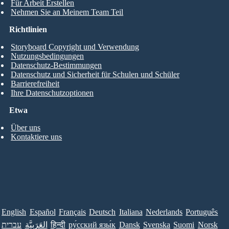
Für Arbeit Erstellen
Nehmen Sie an Meinem Team Teil
Richtlinien
Storyboard Copyright und Verwendung
Nutzungsbedingungen
Datenschutz-Bestimmungen
Datenschutz und Sicherheit für Schulen und Schüler
Barrierefreiheit
Ihre Datenschutzoptionen
Etwa
Über uns
Kontaktiere uns
English
Español
Français
Deutsch
Italiana
Nederlands
Português
עברית
العَرَبِيَّة
हिन्दी
ру́сский язы́к
Dansk
Svenska
Suomi
Norsk