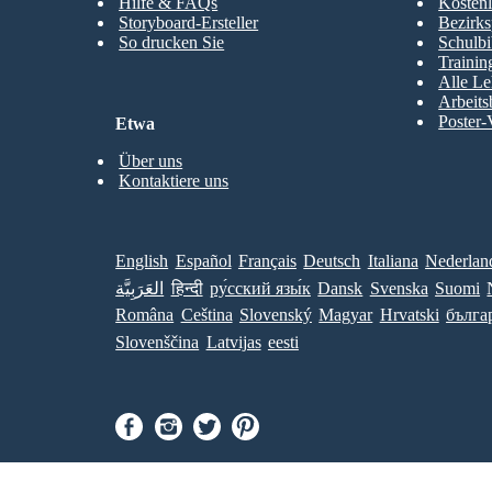
Hilfe & FAQs
Kostenl
Storyboard-Ersteller
Bezirks
So drucken Sie
Schulbi
Trainin
Alle Le
Arbeits
Poster-
Etwa
Über uns
Kontaktiere uns
English
Español
Français
Deutsch
Italiana
Nederlan
العَرَبِيَّة
हिन्दी
ру́сский язы́к
Dansk
Svenska
Suomi
Româna
Ceština
Slovenský
Magyar
Hrvatski
бълга
Slovenščina
Latvijas
eesti