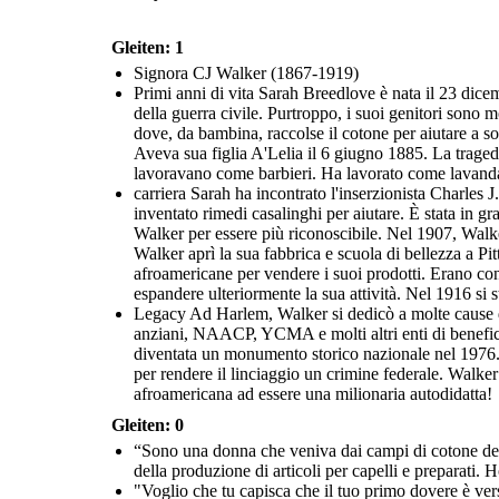
Gleiten: 1
Signora CJ Walker (1867-1919)
Primi anni di vita Sarah Breedlove è nata il 23 dicemb
della guerra civile. Purtroppo, i suoi genitori sono m
dove, da bambina, raccolse il cotone per aiutare a s
Aveva sua figlia A'Lelia il 6 giugno 1885. La traged
lavoravano come barbieri. Ha lavorato come lavanda
carriera Sarah ha incontrato l'inserzionista Charles 
inventato rimedi casalinghi per aiutare. È stata in g
Walker per essere più riconoscibile. Nel 1907, Walke
Walker aprì la sua fabbrica e scuola di bellezza a Pit
afroamericane per vendere i suoi prodotti. Erano con
espandere ulteriormente la sua attività. Nel 1916 si 
Legacy Ad Harlem, Walker si dedicò a molte cause d
anziani, NAACP, YCMA e molti altri enti di benefice
diventata un monumento storico nazionale nel 1976. 
per rendere il linciaggio un crimine federale. Walk
afroamericana ad essere una milionaria autodidatta!
Gleiten: 0
“Sono una donna che veniva dai campi di cotone del 
della produzione di articoli per capelli e preparati. 
"Voglio che tu capisca che il tuo primo dovere è vers