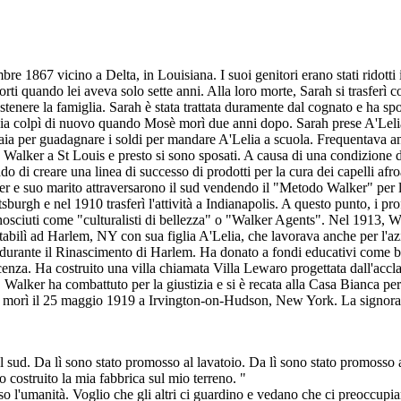
re 1867 vicino a Delta, in Louisiana. I suoi genitori erano stati ridotti 
orti quando lei aveva solo sette anni. Alla loro morte, Sarah si trasferì 
ostenere la famiglia. Sarah è stata trattata duramente dal cognato e ha s
ia colpì di nuovo quando Mosè morì due anni dopo. Sarah prese A'Lelia e
ia per guadagnare i soldi per mandare A'Lelia a scuola. Frequentava an
J. Walker a St Louis e presto si sono sposati. A causa di una condizione d
rado di creare una linea di successo di prodotti per la cura dei capelli a
r e suo marito attraversarono il sud vendendo il "Metodo Walker" per la 
tsburgh e nel 1910 trasferì l'attività a Indianapolis. A questo punto, i p
osciuti come "culturalisti di bellezza" o "Walker Agents". Nel 1913, Wa
stabilì ad Harlem, NY con sua figlia A'Lelia, che lavorava anche per l'a
urante il Rinascimento di Harlem. Ha donato a fondi educativi come bo
nza. Ha costruito una villa chiamata Villa Lewaro progettata dall'accl
Walker ha combattuto per la giustizia e si è recata alla Casa Bianca p
er morì il 25 maggio 1919 a Irvington-on-Hudson, New York. La signora C
sud. Da lì sono stato promosso al lavatoio. Da lì sono stato promosso a
Ho costruito la mia fabbrica sul mio terreno. "
o l'umanità. Voglio che gli altri ci guardino e vedano che ci preoccupiam