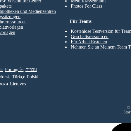
ose Version für Lehrer
Mein Klassenraum
pakete
Photos For Class
bliotheken und Medienzentren
gssitzungen
Für Teams
hrerressourcen
blattvorlagen
Kostenlose Testversion für Tea
Vorlagen
Geschäftsressourcen
Für Arbeit Erstellen
Nehmen Sie an Meinem Team Te
ds
Português
עברית
Norsk
Türkçe
Polski
рски
Lietuvos
© 
Stor