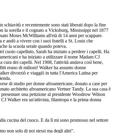
in schiavitù e recentemente sono stati liberati dopo la fine
con la sorella e il cognato a Vicksburg, Mississippi nel 1877
posato Moses McWilliams all'età di 14 anni per scappare.
 andò a vivere con i suoi fratelli a St. Louis che
che la scuola serale quando poteva.
el cuoio capelluto, Sarah ha iniziato a perdere i capelli. Ha
froamericani e ha iniziato a utilizzare il nome Madam CJ
cura dei capelli. Nel 1908, l'attività andava così bene,
rofitti erano di milioni! Walker ha assunto donne
lker divorziò e viaggiò in tutta l'America Latina per
zienda.
rse di studio per donne afroamericane, donato a case per
amato architetto afroamericano Vertner Tandy. La sua casa è
er presentare una petizione al presidente Woodrow Wilson
J Walker era un'attivista, filantropa e la prima donna
lla cucina del cuoco. E da lì mi sono promosso nel settore
o non solo di noi stessi ma degli altri".