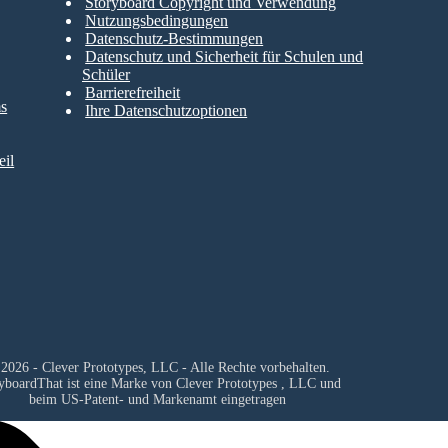
Storyboard Copyright und Verwendung
Nutzungsbedingungen
Datenschutz-Bestimmungen
Datenschutz und Sicherheit für Schulen und
Schüler
Barrierefreiheit
ms
Ihre Datenschutzoptionen
il
2026 - Clever Prototypes, LLC - Alle Rechte vorbehalten.
yboardThat ist eine Marke von
Clever Prototypes , LLC
und
beim US-Patent- und Markenamt eingetragen