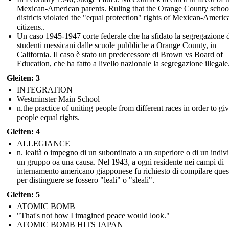
Mexican-American parents. Ruling that the Orange County schoo
districts violated the "equal protection" rights of Mexican-Americ
citizens..
Un caso 1945-1947 corte federale che ha sfidato la segregazione 
studenti messicani dalle scuole pubbliche a Orange County, in
California. Il caso è stato un predecessore di Brown vs Board of
Education, che ha fatto a livello nazionale la segregazione illegale
Gleiten: 3
INTEGRATION
Westminster Main School
n.the practice of uniting people from different races in order to gi
people equal rights.
Gleiten: 4
ALLEGIANCE
n. lealtà o impegno di un subordinato a un superiore o di un indiv
un gruppo oa una causa. Nel 1943, a ogni residente nei campi di
internamento americano giapponese fu richiesto di compilare ques
per distinguere se fossero "leali" o "sleali".
Gleiten: 5
ATOMIC BOMB
"That's not how I imagined peace would look."
ATOMIC BOMB HITS JAPAN