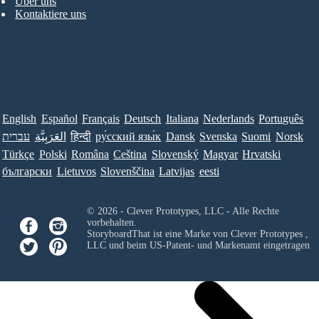
Über uns
Kontaktiere uns
English
Español
Français
Deutsch
Italiana
Nederlands
Português
עברית
العَرَبِيَّة
हिन्दी
ру́сский язы́к
Dansk
Svenska
Suomi
Norsk
Türkçe
Polski
Româna
Ceština
Slovenský
Magyar
Hrvatski
български
Lietuvos
Slovenščina
Latvijas
eesti
© 2026 - Clever Prototypes, LLC - Alle Rechte
vorbehalten.
StoryboardThat ist eine Marke von
Clever Prototypes ,
LLC
und beim US-Patent- und Markenamt eingetragen