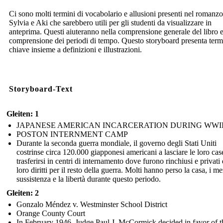
Ci sono molti termini di vocabolario e allusioni presenti nel romanzo
Sylvia e Aki che sarebbero utili per gli studenti da visualizzare in
anteprima. Questi aiuteranno nella comprensione generale del libro e
comprensione dei periodi di tempo. Questo storyboard presenta term
chiave insieme a definizioni e illustrazioni.
Storyboard-Text
Gleiten: 1
JAPANESE AMERICAN INCARCERATION DURING WWI
POSTON INTERNMENT CAMP
Durante la seconda guerra mondiale, il governo degli Stati Uniti
costrinse circa 120.000 giapponesi americani a lasciare le loro cas
trasferirsi in centri di internamento dove furono rinchiusi e privati 
loro diritti per il resto della guerra. Molti hanno perso la casa, i me
sussistenza e la libertà durante questo periodo.
Gleiten: 2
Gonzalo Méndez v. Westminster School District
Orange County Court
In February 1946, Judge Paul J. McCormick decided in favor of t