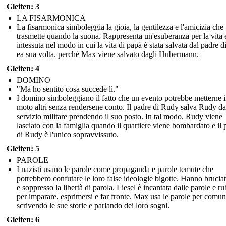
Gleiten: 3
LA FISARMONICA
La fisarmonica simboleggia la gioia, la gentilezza e l'amicizia che
trasmette quando la suona. Rappresenta un'esuberanza per la vita 
intessuta nel modo in cui la vita di papà è stata salvata dal padre 
ea sua volta. perché Max viene salvato dagli Hubermann.
Gleiten: 4
DOMINO
"Ma ho sentito cosa succede lì."
I domino simboleggiano il fatto che un evento potrebbe metterne 
moto altri senza rendersene conto. Il padre di Rudy salva Rudy da
servizio militare prendendo il suo posto. In tal modo, Rudy viene
lasciato con la famiglia quando il quartiere viene bombardato e il 
di Rudy è l'unico sopravvissuto.
Gleiten: 5
PAROLE
I nazisti usano le parole come propaganda e parole temute che
potrebbero confutare le loro false ideologie bigotte. Hanno bruciat
e soppresso la libertà di parola. Liesel è incantata dalle parole e ru
per imparare, esprimersi e far fronte. Max usa le parole per comun
scrivendo le sue storie e parlando dei loro sogni.
Gleiten: 6