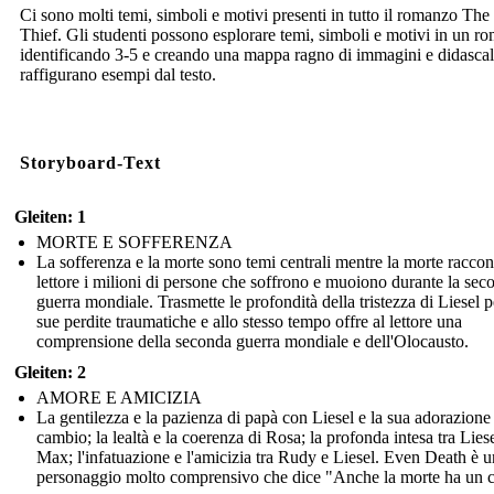
Ci sono molti temi, simboli e motivi presenti in tutto il romanzo Th
Thief. Gli studenti possono esplorare temi, simboli e motivi in un r
identificando 3-5 e creando una mappa ragno di immagini e didascal
raffigurano esempi dal testo.
Storyboard-Text
Gleiten: 1
MORTE E SOFFERENZA
La sofferenza e la morte sono temi centrali mentre la morte raccon
lettore i milioni di persone che soffrono e muoiono durante la sec
guerra mondiale. Trasmette le profondità della tristezza di Liesel p
sue perdite traumatiche e allo stesso tempo offre al lettore una
comprensione della seconda guerra mondiale e dell'Olocausto.
Gleiten: 2
AMORE E AMICIZIA
La gentilezza e la pazienza di papà con Liesel e la sua adorazione
cambio; la lealtà e la coerenza di Rosa; la profonda intesa tra Liese
Max; l'infatuazione e l'amicizia tra Rudy e Liesel. Even Death è u
personaggio molto comprensivo che dice "Anche la morte ha un c