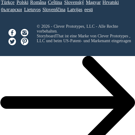
Türkçe
Polski
Româna
Ceština
Slovenský
Magyar
Hrvatski
български
Lietuvos
Slovenščina
Latvijas
eesti
© 2026 - Clever Prototypes, LLC - Alle Rechte
vorbehalten.
StoryboardThat ist eine Marke von
Clever Prototypes ,
LLC
und beim US-Patent- und Markenamt eingetragen