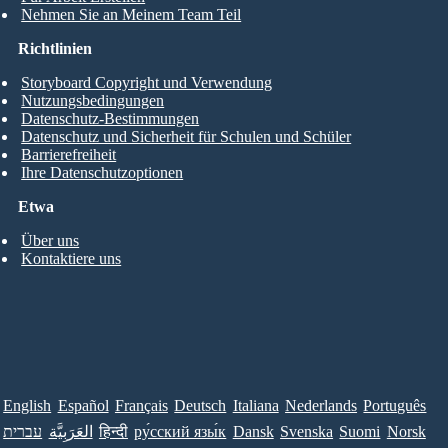
Nehmen Sie an Meinem Team Teil
Richtlinien
Storyboard Copyright und Verwendung
Nutzungsbedingungen
Datenschutz-Bestimmungen
Datenschutz und Sicherheit für Schulen und Schüler
Barrierefreiheit
Ihre Datenschutzoptionen
Etwa
Über uns
Kontaktiere uns
English
Español
Français
Deutsch
Italiana
Nederlands
Português
עברית
العَرَبِيَّة
हिन्दी
ру́сский язы́к
Dansk
Svenska
Suomi
Norsk