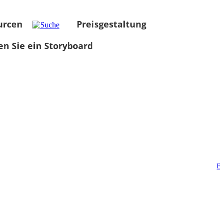
urcen
Preisgestaltung
len Sie ein Storyboard