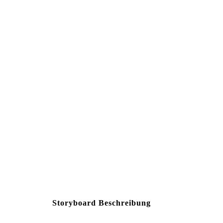
Storyboard Beschreibung