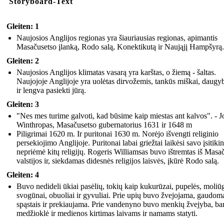
Storyboard-Text
Gleiten: 1
Naujosios Anglijos regionas yra šiauriausias regionas, apimantis
Masačusetso įlanką, Rodo salą, Konektikutą ir Naująjį Hampšyrą.
Gleiten: 2
Naujosios Anglijos klimatas vasarą yra karštas, o žiemą - šaltas.
Naujojoje Anglijoje yra uolėtas dirvožemis, tankūs miškai, daugy
ir lengva pasiekti jūrą.
Gleiten: 3
"Nes mes turime galvoti, kad būsime kaip miestas ant kalvos". - 
Winthropas, Masačusetso gubernatorius 1631 ir 1648 m
Piligrimai 1620 m. Ir puritonai 1630 m. Norėjo išvengti religinio
persekiojimo Anglijoje. Puritonai labai griežtai laikėsi savo įsitiki
nepriėmė kitų religijų. Rogeris Williamsas buvo ištremtas iš Masa
valstijos ir, siekdamas didesnės religijos laisvės, įkūrė Rodo salą.
Gleiten: 4
Buvo nedideli ūkiai pasėlių, tokių kaip kukurūzai, pupelės, moliūg
svogūnai, obuoliai ir gyvuliai. Prie upių buvo žvejojama, gaudom
spąstais ir prekiaujama. Prie vandenyno buvo menkių žvejyba, ba
medžioklė ir medienos kirtimas laivams ir namams statyti.