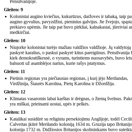
Pensilvanijoje.
Gleiten: 9
Kolonistai augino kviečius, kukurūzus, daržoves ir tabaką, taip pa
augino gyvulius, pavyzdžiui, pieninius galvijus. Jie žvejojo, spąsta
prekiavo upėmis. Jie taip pat buvo pirkliai, kalnakasiai, jūreiviai a
medkirčiai.
Gleiten: 10
Niujorke kolonistai turėjo mažiau valdžios valdžioje. Jų valdytoją
paskyrė karalius, o paskui paskyrė kitus pareigūnus. Pensilvanija
kiek demokratiškesnė, o vyrams, turintiems nuosavybės, buvo leis
balsuoti už asamblėjos narius, kurie rašys įstatymus.
Gleiten: 11
Pietinis regionas yra piečiausias regionas, į kurį įėjo Merilandas,
Virdžinija, Šiaurės Karolina, Pietų Karolina ir Džordžija.
Gleiten: 12
Klimatas vasaromis labai karštas ir drėgnas, o žiemą švelnus. Pakr
yra miškai, prieinami uostai, upės ir pelkės.
Gleiten: 13
Katalikai susidūrė su religiniu persekiojimu Anglijoje, todėl Cecil
Calvertas įkūrė Merilando koloniją 1634 m. Gruzija tapo Britanij
kolonija 1732 m. Didžiosios Britanijos skolininkams buvo suteikt