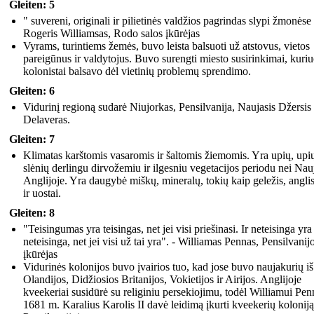
Gleiten: 5
" suvereni, originali ir pilietinės valdžios pagrindas slypi žmonėse 
Rogeris Williamsas, Rodo salos įkūrėjas
Vyrams, turintiems žemės, buvo leista balsuoti už atstovus, vietos
pareigūnus ir valdytojus. Buvo surengti miesto susirinkimai, kuri
kolonistai balsavo dėl vietinių problemų sprendimo.
Gleiten: 6
Vidurinį regioną sudarė Niujorkas, Pensilvanija, Naujasis Džersis 
Delaveras.
Gleiten: 7
Klimatas karštomis vasaromis ir šaltomis žiemomis. Yra upių, upi
slėnių derlingu dirvožemiu ir ilgesniu vegetacijos periodu nei Nau
Anglijoje. Yra daugybė miškų, mineralų, tokių kaip geležis, anglis
ir uostai.
Gleiten: 8
"Teisingumas yra teisingas, net jei visi priešinasi. Ir neteisinga yra
neteisinga, net jei visi už tai yra". - Williamas Pennas, Pensilvanij
įkūrėjas
Vidurinės kolonijos buvo įvairios tuo, kad jose buvo naujakurių iš
Olandijos, Didžiosios Britanijos, Vokietijos ir Airijos. Anglijoje
kveekeriai susidūrė su religiniu persekiojimu, todėl Williamui Pen
1681 m. Karalius Karolis II davė leidimą įkurti kveekerių koloniją