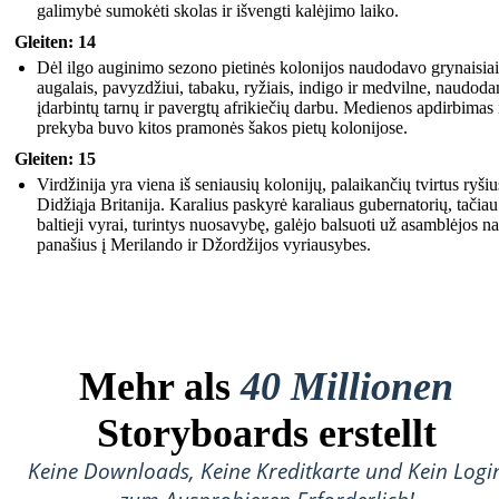
galimybė sumokėti skolas ir išvengti kalėjimo laiko.
Gleiten: 14
Dėl ilgo auginimo sezono pietinės kolonijos naudodavo grynaisiai
augalais, pavyzdžiui, tabaku, ryžiais, indigo ir medvilne, naudoda
įdarbintų tarnų ir pavergtų afrikiečių darbu. Medienos apdirbimas 
prekyba buvo kitos pramonės šakos pietų kolonijose.
Gleiten: 15
Virdžinija yra viena iš seniausių kolonijų, palaikančių tvirtus ryšiu
Didžiąja Britanija. Karalius paskyrė karaliaus gubernatorių, tačiau
baltieji vyrai, turintys nuosavybę, galėjo balsuoti už asamblėjos na
panašius į Merilando ir Džordžijos vyriausybes.
Mehr als
40 Millionen
Storyboards erstellt
Keine Downloads, Keine Kreditkarte und Kein Logi