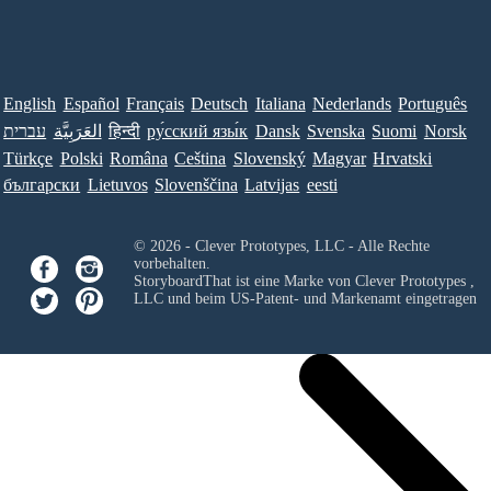
English
Español
Français
Deutsch
Italiana
Nederlands
Português
עברית
العَرَبِيَّة
हिन्दी
ру́сский язы́к
Dansk
Svenska
Suomi
Norsk
Türkçe
Polski
Româna
Ceština
Slovenský
Magyar
Hrvatski
български
Lietuvos
Slovenščina
Latvijas
eesti
© 2026 - Clever Prototypes, LLC - Alle Rechte
vorbehalten.
StoryboardThat ist eine Marke von
Clever Prototypes ,
LLC
und beim US-Patent- und Markenamt eingetragen