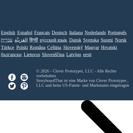
English
Español
Français
Deutsch
Italiana
Nederlands
Português
עברית
العَرَبِيَّة
हिन्दी
ру́сский язы́к
Dansk
Svenska
Suomi
Norsk
Türkçe
Polski
Româna
Ceština
Slovenský
Magyar
Hrvatski
български
Lietuvos
Slovenščina
Latvijas
eesti
© 2026 - Clever Prototypes, LLC - Alle Rechte
vorbehalten.
StoryboardThat ist eine Marke von
Clever Prototypes ,
LLC
und beim US-Patent- und Markenamt eingetragen