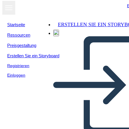
E
ERSTELLEN SIE EIN STORY
Startseite
Ressourcen
Als Diashow
Preisgestaltung
ansehen
Erstellen Sie ein Storyboard
Registrieren
Einloggen
Album z Wycinkami Portret