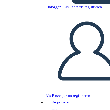
Einloggen
Als Lehrer/in registrieren
Kopieren Sie dieses Storyboard
ERSTELLEN SIE EIN STORYBOARD
DIASHOW ABSPIELEN
LIES MIR VOR
Als Einzelperson registrieren
Registrieren