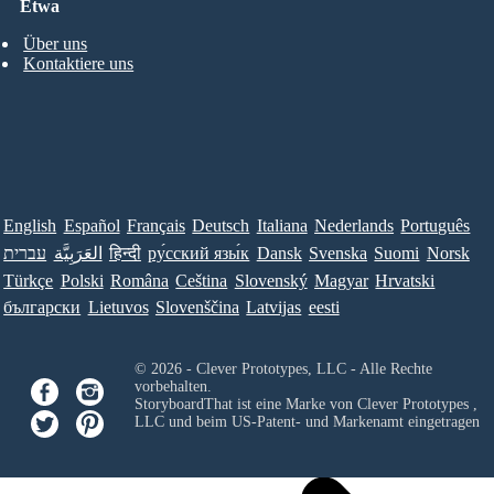
Etwa
Über uns
Kontaktiere uns
English
Español
Français
Deutsch
Italiana
Nederlands
Português
עברית
العَرَبِيَّة
हिन्दी
ру́сский язы́к
Dansk
Svenska
Suomi
Norsk
Türkçe
Polski
Româna
Ceština
Slovenský
Magyar
Hrvatski
български
Lietuvos
Slovenščina
Latvijas
eesti
© 2026 - Clever Prototypes, LLC - Alle Rechte
vorbehalten.
StoryboardThat ist eine Marke von
Clever Prototypes ,
LLC
und beim US-Patent- und Markenamt eingetragen