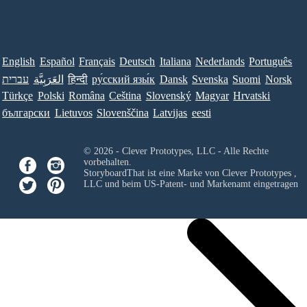
English
Español
Français
Deutsch
Italiana
Nederlands
Português
עברית
العَرَبِيَّة
हिन्दी
ру́сский язы́к
Dansk
Svenska
Suomi
Norsk
Türkçe
Polski
Româna
Ceština
Slovenský
Magyar
Hrvatski
български
Lietuvos
Slovenščina
Latvijas
eesti
© 2026 - Clever Prototypes, LLC - Alle Rechte
vorbehalten.
StoryboardThat ist eine Marke von
Clever Prototypes ,
LLC
und beim US-Patent- und Markenamt eingetragen