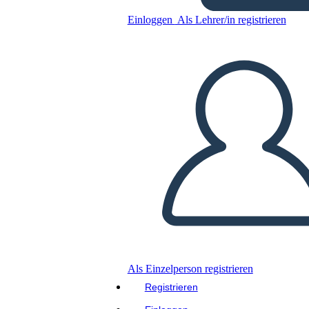
Kopieren Sie dieses Storyboard
Einloggen
Als Lehrer/in registrieren
ERSTELLEN SIE EIN STORYBOARD
DIASHOW ABSPIELEN
LIES MIR VOR
Als Einzelperson registrieren
Registrieren