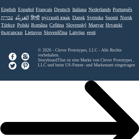
English
Español
Français
Deutsch
Italiana
Nederlands
Português
עברית
العَرَبِيَّة
हिन्दी
ру́сский язы́к
Dansk
Svenska
Suomi
Norsk
Türkçe
Polski
Româna
Ceština
Slovenský
Magyar
Hrvatski
български
Lietuvos
Slovenščina
Latvijas
eesti
© 2026 - Clever Prototypes, LLC - Alle Rechte
vorbehalten.
StoryboardThat ist eine Marke von
Clever Prototypes ,
LLC
und beim US-Patent- und Markenamt eingetragen