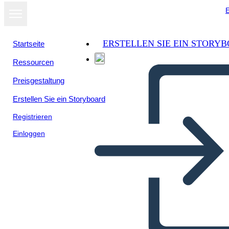
E
ERSTELLEN SIE EIN STORY
Startseite
Ressourcen
Als Diashow
Preisgestaltung
ansehen
Erstellen Sie ein Storyboard
Registrieren
Einloggen
Historia sobre la literatura