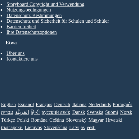
Storyboard Copyright und Verwendung
Nutzungsbedingungen
Datenschutz-Bestimmungen
Datenschutz und Sicherheit für Schulen und Schüler
Barrierefreiheit
Ihre Datenschutzoptionen
Etwa
Über uns
Kontaktiere uns
English
Español
Français
Deutsch
Italiana
Nederlands
Português
עברית
العَرَبِيَّة
हिन्दी
ру́сский язы́к
Dansk
Svenska
Suomi
Norsk
Türkçe
Polski
Româna
Ceština
Slovenský
Magyar
Hrvatski
български
Lietuvos
Slovenščina
Latvijas
eesti