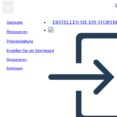
E
ERSTELLEN SIE EIN STORY
Startseite
Ressourcen
Als Diashow
Preisgestaltung
ansehen
Erstellen Sie ein Storyboard
Registrieren
Einloggen
Akış Şeması İnfografik 1