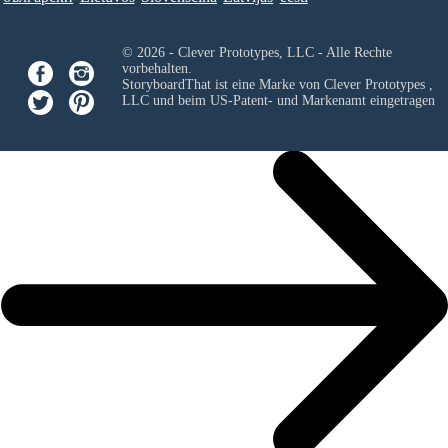
© 2026 - Clever Prototypes, LLC - Alle Rechte
vorbehalten.
StoryboardThat ist eine Marke von
Clever Prototypes ,
LLC
und beim US-Patent- und Markenamt eingetragen