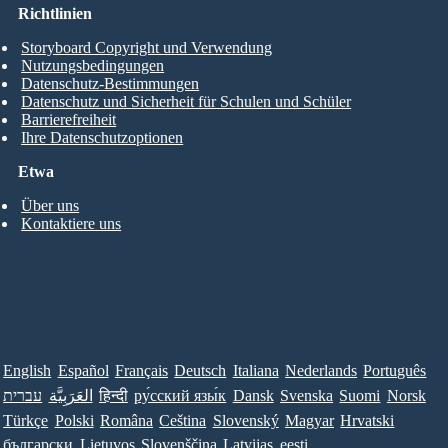
Richtlinien
Storyboard Copyright und Verwendung
Nutzungsbedingungen
Datenschutz-Bestimmungen
Datenschutz und Sicherheit für Schulen und Schüler
Barrierefreiheit
Ihre Datenschutzoptionen
Etwa
Über uns
Kontaktiere uns
English
Español
Français
Deutsch
Italiana
Nederlands
Português
עברית
العَرَبِيَّة
हिन्दी
ру́сский язы́к
Dansk
Svenska
Suomi
Norsk
Türkçe
Polski
Româna
Ceština
Slovenský
Magyar
Hrvatski
български
Lietuvos
Slovenščina
Latvijas
eesti