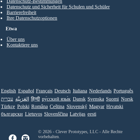
Datenschutz-Bestimmungen
Datenschutz und Sicherheit für Schulen und Schüler
Barrierefreiheit
Ihre Datenschutzoptionen
Etwa
Über uns
Kontaktiere uns
English
Español
Français
Deutsch
Italiana
Nederlands
Português
עברית
العَرَبِيَّة
हिन्दी
ру́сский язы́к
Dansk
Svenska
Suomi
Norsk
Türkçe
Polski
Româna
Ceština
Slovenský
Magyar
Hrvatski
български
Lietuvos
Slovenščina
Latvijas
eesti
© 2026 - Clever Prototypes, LLC - Alle Rechte
vorbehalten.