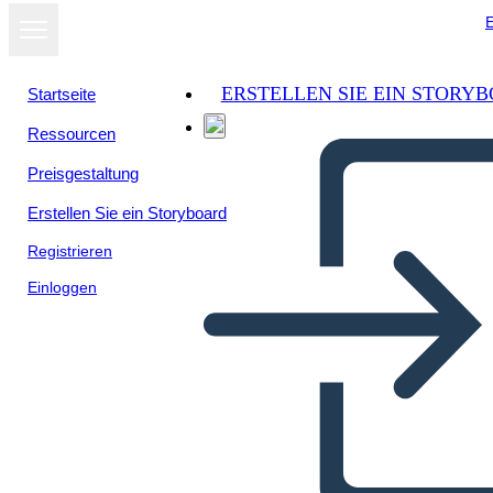
E
ERSTELLEN SIE EIN STORY
Startseite
Ressourcen
Als Diashow
Preisgestaltung
ansehen
Erstellen Sie ein Storyboard
Registrieren
Einloggen
Edebi Eleman Çöpçü Avı