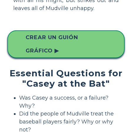
with all his might, but strikes out and
leaves all of Mudville unhappy.
CREAR UN GUIÓN
GRÁFICO ▶
Essential Questions for
"Casey at the Bat"
Was Casey a success, or a failure?
Why?
Did the people of Mudville treat the
baseball players fairly? Why or why
not?