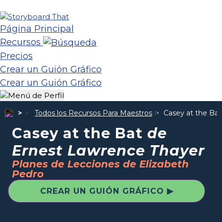
Página Principal
Recursos
Precios
Crear un Guión Gráfico
Crear un Guión Gráfico
Todos los Recursos Para Maestros
Casey at the Ba
Casey at the Bat
de
Ernest Lawrence Thayer
Planes de Lecciones de Elizabeth
Pedro
CREAR UN GUIÓN GRÁFICO ▶