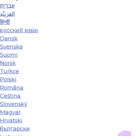
עברית
العَرَبِيَّة
हिन्दी
ру́сский язы́к
Dansk
Svenska
Suomi
Norsk
Türkçe
Polski
Româna
Ceština
Slovenský
Magyar
Hrvatski
български