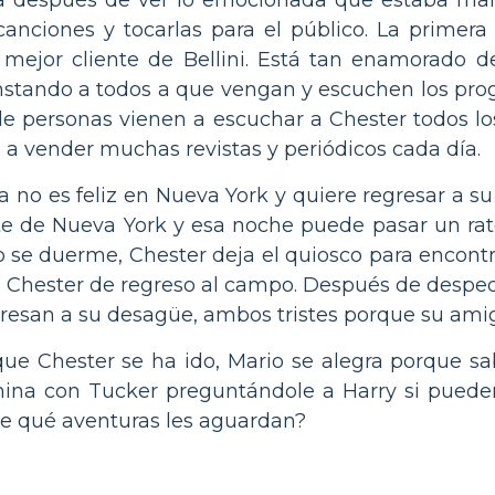
canciones y tocarlas para el público. La primera
 mejor cliente de Bellini. Está tan enamorado d
nstando a todos a que vengan y escuchen los prog
de personas vienen a escuchar a Chester todos lo
n a vender muchas revistas y periódicos cada día.
a no es feliz en Nueva York y quiere regresar a s
te de Nueva York y esa noche puede pasar un rat
 se duerme, Chester deja el quiosco para encont
á a Chester de regreso al campo. Después de desped
regresan a su desagüe, ambos tristes porque su amig
ue Chester se ha ido, Mario se alegra porque sab
termina con Tucker preguntándole a Harry si pueden
abe qué aventuras les aguardan?