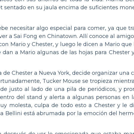
ket sentado en su jaula encima de suficientes mon
ebe necesitar algo especial para comer, ya que tr
a ver a Sai Fong en Chinatown. Allí conoce al amig
n Mario y Chester, y luego le dicen a Mario que 
e dan a Mario algunas de las hojas para Chester 
da de Chester a Nueva York, decide organizar una 
afortunadamente, Tucker Mouse se tropieza mientra
nde justo al lado de una pila de periódicos, y pro
dentro del stand y alerta a algunas personas en 
uy molesta, culpa de todo esto a Chester y le di
ma Bellini está abrumada por la emoción del hermo
a después de ver lo emocionada que estaba mam