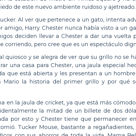
miedo de este nuevo ambiente ruidoso y ajetreado.
cker. Al ver que pertenece a un gato, intenta ad
r amigo, Harry. Chester nunca había visto a un ga
gos deciden llevar a Chester a dar una vuelta 
te corriendo, pero cree que es un espectáculo dig
l quiosco y se alegra de ver que su grillo no se h
ar una casa para Chester, una jaula especial hec
da que está abierta y les presentan a un hombre 
 Mario la historia del primer grillo y por qué 
en la jaula de cricket, ya que está más cómodo e
dentalmente la mitad de un billete de dos dólar
ada por esto y Chester tiene que permanecer en
omió. Tucker Mouse, bastante a regañadientes, 
dicos con sus ahorros de toda la vida. Mama Be