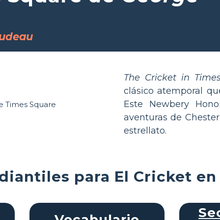
rudeau
The Cricket in Time
clásico atemporal que
Este Newbery Honor
aventuras de Chester 
estrellato.
diantiles para El Cricket e
Se
Vocabulario