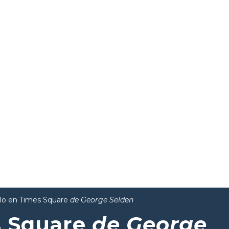
illo en Times Square
de George Selden
es Square
de George