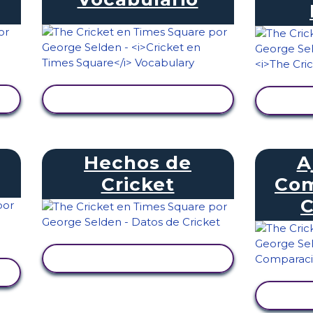
VER ACTIVIDAD
V
Hechos de
A
Cricket
Com
C
VER ACTIVIDAD
V