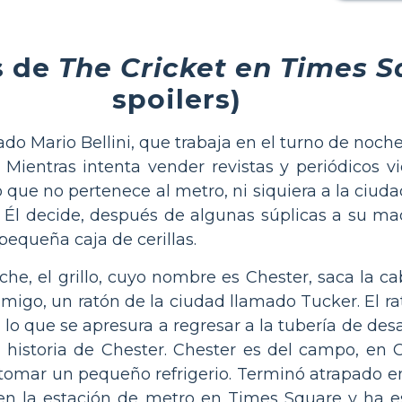
s de
The Cricket en Times 
spoilers)
do Mario Bellini, que trabaja en el turno de noche
 Mientras intenta vender revistas y periódicos vi
o que no pertenece al metro, ni siquiera a la ciud
 Él decide, después de algunas súplicas a su mad
pequeña caja de cerillas.
e, el grillo, cuyo nombre es Chester, saca la cab
amigo, un ratón de la ciudad llamado Tucker. El 
 lo que se apresura a regresar a la tubería de de
a historia de Chester. Chester es del campo, en C
 tomar un pequeño refrigerio. Terminó atrapado e
 en la estación de metro en Times Square y ha 