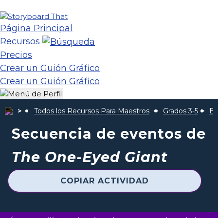
Página Principal
Recursos
Precios
Crear un Guión Gráfico
Crear un Guión Gráfico
Todos los Recursos Para Maestros
Grados 3-5
El
Secuencia de eventos de
The One-Eyed Giant
COPIAR ACTIVIDAD