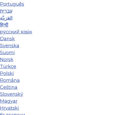
Português
עברית
العَرَبِيَّة
हिन्दी
ру́сский язы́к
Dansk
Svenska
Suomi
Norsk
Türkçe
Polski
Româna
Ceština
Slovenský
Magyar
Hrvatski