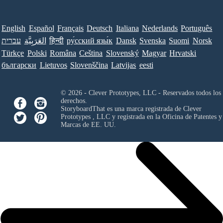
English
Español
Français
Deutsch
Italiana
Nederlands
Português
עברית
العَرَبِيَّة
हिन्दी
ру́сский язы́к
Dansk
Svenska
Suomi
Norsk
Türkçe
Polski
Româna
Ceština
Slovenský
Magyar
Hrvatski
български
Lietuvos
Slovenščina
Latvijas
eesti
© 2026 - Clever Prototypes, LLC - Reservados todos los
derechos.
StoryboardThat es una marca registrada de
Clever
Prototypes , LLC
y registrada en la Oficina de Patentes y
Marcas de EE. UU.