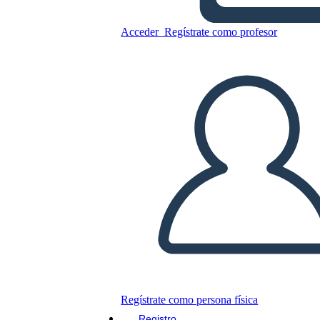
Acceder
Regístrate como profesor
Plantilla de Línea de Tiempo
de Secuenciación
Copie este guión gráfico
CREAR UN GUIÓN GRÁFICO
JUEGO DE DIAPOSITIVAS
LEERME
Regístrate como persona física
Registro