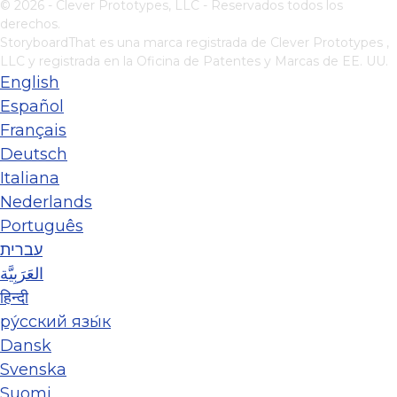
© 2026 - Clever Prototypes, LLC - Reservados todos los
derechos.
StoryboardThat es una marca registrada de
Clever Prototypes ,
LLC
y registrada en la Oficina de Patentes y Marcas de EE. UU.
English
Español
Français
Deutsch
Italiana
Nederlands
Português
עברית
العَرَبِيَّة
हिन्दी
ру́сский язы́к
Dansk
Svenska
Suomi