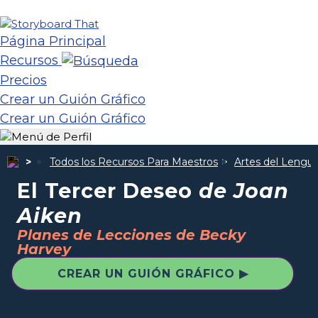
Página Principal
Recursos
Precios
Crear un Guión Gráfico
Crear un Guión Gráfico
Todos los Recursos Para Maestros
Artes del Lengua
El Tercer Deseo
de Joan
Aiken
Planes de Lecciones de Becky
Harvey
CREAR UN GUIÓN GRÁFICO ▶