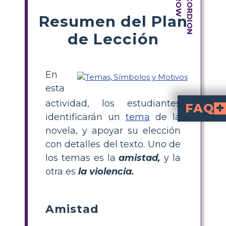
Resumen del Plan
de Lección
En
esta
actividad, los estudiantes
FAQ
identificarán un
tema
de la
¿Cuáles son los temas prin
, supervivencia y perdón. La historia destaca las improbables amistades de
¿Cómo pueden los 
en la novela. Por ejemplo, observe cómo las rel
¿Qué ejemplo de amistad hay 
Karana hace amistad con Rontu
, el perro salvaje que en un pri
¿Cómo impacta la vio
La violencia afecta profundamente a Karana, ya que pierde a su padre y a su hermano. Estos eventos m
What is a simple c
that identifies and illustrates diffe
novela, y apoyar su elección
con detalles del texto. Uno de
los temas es la
amistad,
y la
otra es
la violencia.
Amistad