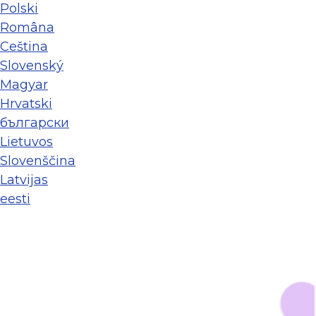
Polski
Româna
Ceština
Slovenský
Magyar
Hrvatski
български
Lietuvos
Slovenščina
Latvijas
eesti