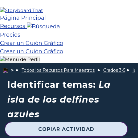
Página Principal
Recursos
Precios
Crear un Guión Gráfico
Crear un Guión Gráfico
Todos los Recursos Para Maestros
Grados 3-5
Is
Identificar temas:
La
isla de los delfines
azules
COPIAR ACTIVIDAD