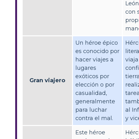
Leó
con 
prop
mano
Un héroe épico
Hérc
es conocido por
lite
hacer viajes a
viaja
lugares
conf
exóticos por
tierr
Gran viajero
elección o por
reali
casualidad,
tarea
generalmente
tamb
para luchar
al I
contra el mal.
y vic
Este héroe
Hérc