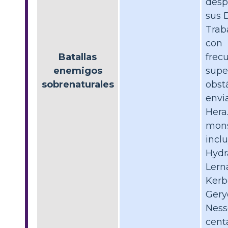
desp
sus 
Traba
con
Batallas
frec
enemigos
supe
sobrenaturales
obst
envi
Hera
mons
incl
Hydr
Lern
Kerb
Gery
Ness
cent