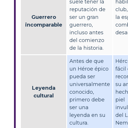
suele tener la
hábil
reputación de
club,
Guerrero
ser un gran
la es
incomparable
guerrero,
com
incluso antes
desa
del comienzo
de la historia.
Antes de que
Hérc
un Héroe épico
fácil
pueda ser
reco
universalmente
su a
Leyenda
conocido,
hech
cultural
primero debe
piel
ser una
invu
leyenda en su
del 
cultura.
Nem