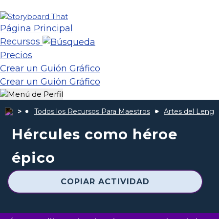
Página Principal
Recursos
Precios
Crear un Guión Gráfico
Crear un Guión Gráfico
Todos los Recursos Para Maestros
Artes del Lengu
Hércules como héroe
épico
COPIAR ACTIVIDAD