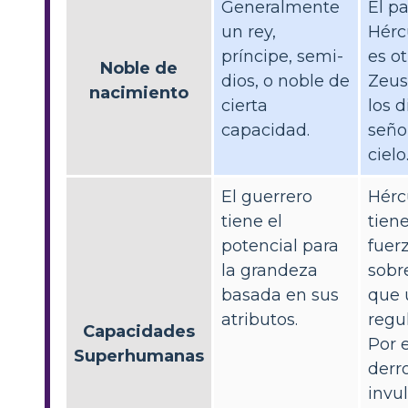
Generalmente
El p
un rey,
Hérc
príncipe, semi-
es o
Noble de
dios, o noble de
Zeus
nacimiento
cierta
los d
capacidad.
seño
cielo
El guerrero
Hérc
tiene el
tien
potencial para
fuer
la grandeza
sob
basada en sus
que 
atributos.
regu
Capacidades
Por 
Superhumanas
derro
invu