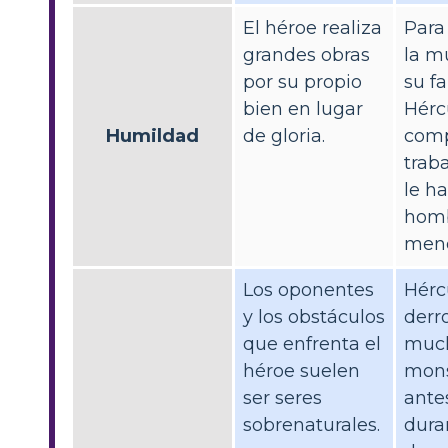
El héroe realiza
Para
grandes obras
la m
por su propio
su fa
bien en lugar
Hérc
Humildad
de gloria.
comp
trab
le h
hom
meno
Los oponentes
Hérc
y los obstáculos
derr
que enfrenta el
muc
héroe suelen
mons
ser seres
ante
sobrenaturales.
dura