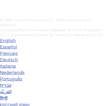
© 2026 - Clever Prototypes, LLC - Reservados todos los
derechos.
StoryboardThat es una marca registrada de
Clever Prototypes ,
LLC
y registrada en la Oficina de Patentes y Marcas de EE. UU.
English
Español
Français
Deutsch
Italiana
Nederlands
Português
עברית
العَرَبِيَّة
हिन्दी
ру́сский язы́к