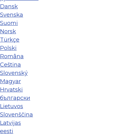
Dansk
Svenska
Suomi
Norsk
Türkçe
Polski
Româna
Ceština
Slovenský
Magyar
Hrvatski
български
Lietuvos
Slovenščina
Latvijas
eesti