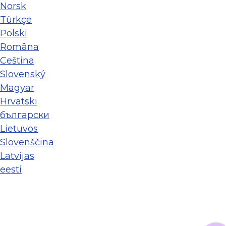
Norsk
Türkçe
Polski
Româna
Ceština
Slovenský
Magyar
Hrvatski
български
Lietuvos
Slovenščina
Latvijas
eesti