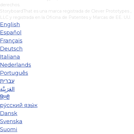
derechos.
StoryboardThat es una marca registrada de
Clever Prototypes ,
LLC
y registrada en la Oficina de Patentes y Marcas de EE. UU.
English
Español
Français
Deutsch
Italiana
Nederlands
Português
עברית
العَرَبِيَّة
हिन्दी
ру́сский язы́к
Dansk
Svenska
Suomi