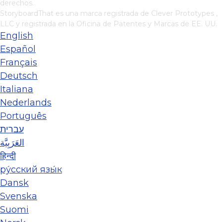
derechos.
StoryboardThat es una marca registrada de
Clever Prototypes ,
LLC
y registrada en la Oficina de Patentes y Marcas de EE. UU.
English
Español
Français
Deutsch
Italiana
Nederlands
Português
עברית
العَرَبِيَّة
हिन्दी
ру́сский язы́к
Dansk
Svenska
Suomi