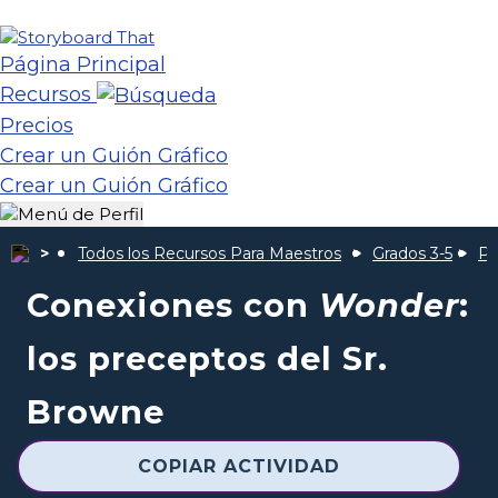
Página Principal
Recursos
Precios
Crear un Guión Gráfico
Crear un Guión Gráfico
Todos los Recursos Para Maestros
Grados 3-5
Pr
Conexiones con
Wonder
:
los preceptos del Sr.
Browne
COPIAR ACTIVIDAD