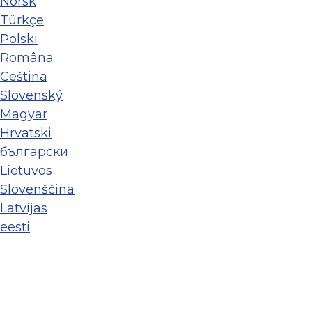
Norsk
Türkçe
Polski
Româna
Ceština
Slovenský
Magyar
Hrvatski
български
Lietuvos
Slovenščina
Latvijas
eesti