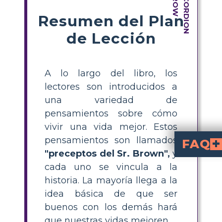
Resumen del Plan
de Lección
A lo largo del libro, los
lectores son introducidos a
una variedad de
pensamientos sobre cómo
vivir una vida mejor. Estos
pensamientos son llamados
FAQ
"preceptos del Sr. Brown",
y
Un precepto es una regla que está destinada a mejorar la vida o el comportamiento. En el libro Wonder, el Sr. Browne ofrece muchos dichos o lecciones que se exploran para ayudar a mejorar la vida.
¿Cómo se conectan los libros con 
Una de las principales razones para leer es hacer conexiones con un libro. Com
cada uno se vincula a la
historia. La mayoría llega a la
idea básica de que ser
buenos con los demás hará
que nuestras vidas mejoren.