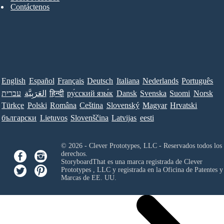
Contáctenos
English
Español
Français
Deutsch
Italiana
Nederlands
Português
עברית
العَرَبِيَّة
हिन्दी
ру́сский язы́к
Dansk
Svenska
Suomi
Norsk
Türkçe
Polski
Româna
Ceština
Slovenský
Magyar
Hrvatski
български
Lietuvos
Slovenščina
Latvijas
eesti
© 2026 - Clever Prototypes, LLC - Reservados todos los
derechos.
StoryboardThat es una marca registrada de
Clever
Prototypes , LLC
y registrada en la Oficina de Patentes y
Marcas de EE. UU.