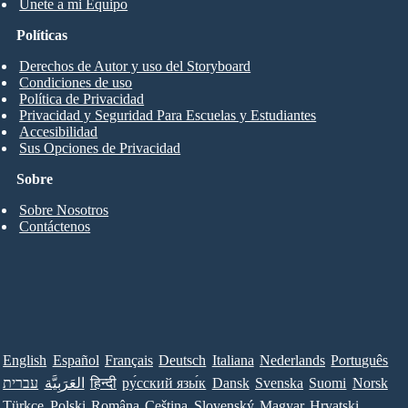
Únete a mi Equipo
Políticas
Derechos de Autor y uso del Storyboard
Condiciones de uso
Política de Privacidad
Privacidad y Seguridad Para Escuelas y Estudiantes
Accesibilidad
Sus Opciones de Privacidad
Sobre
Sobre Nosotros
Contáctenos
English
Español
Français
Deutsch
Italiana
Nederlands
Português
עברית
العَرَبِيَّة
हिन्दी
ру́сский язы́к
Dansk
Svenska
Suomi
Norsk
Türkçe
Polski
Româna
Ceština
Slovenský
Magyar
Hrvatski