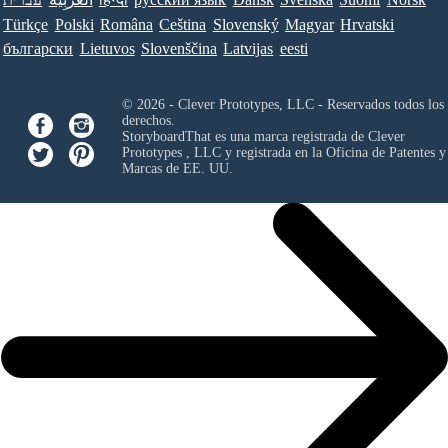
Türkçe
Polski
Româna
Ceština
Slovenský
Magyar
Hrvatski
български
Lietuvos
Slovenščina
Latvijas
eesti
© 2026 - Clever Prototypes, LLC - Reservados todos los
derechos.
StoryboardThat es una marca registrada de
Clever
Prototypes , LLC
y registrada en la Oficina de Patentes y
Marcas de EE. UU.