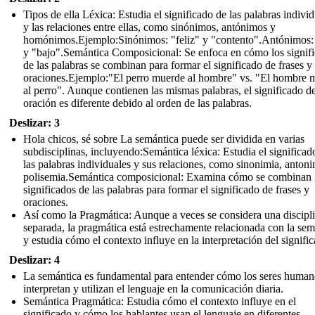
Tipos de ella Léxica: Estudia el significado de las palabras indivi
y las relaciones entre ellas, como sinónimos, antónimos y
homónimos.Ejemplo:Sinónimos: "feliz" y "contento".Antónimos: 
y "bajo".Semántica Composicional: Se enfoca en cómo los signif
de las palabras se combinan para formar el significado de frases y
oraciones.Ejemplo:"El perro muerde al hombre" vs. "El hombre 
al perro". Aunque contienen las mismas palabras, el significado d
oración es diferente debido al orden de las palabras.
Deslizar: 3
Hola chicos, sé sobre La semántica puede ser dividida en varias
subdisciplinas, incluyendo:Semántica léxica: Estudia el significad
las palabras individuales y sus relaciones, como sinonimia, antoni
polisemia.Semántica composicional: Examina cómo se combinan 
significados de las palabras para formar el significado de frases y
oraciones.
Así como la Pragmática: Aunque a veces se considera una discipl
separada, la pragmática está estrechamente relacionada con la sem
y estudia cómo el contexto influye en la interpretación del signifi
Deslizar: 4
La semántica es fundamental para entender cómo los seres human
interpretan y utilizan el lenguaje en la comunicación diaria.
Semántica Pragmática: Estudia cómo el contexto influye en el
significado y cómo los hablantes usan el lenguaje en diferentes