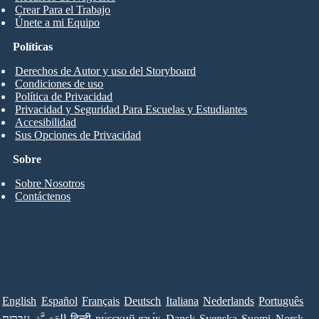
Crear Para el Trabajo
Únete a mi Equipo
Políticas
Derechos de Autor y uso del Storyboard
Condiciones de uso
Política de Privacidad
Privacidad y Seguridad Para Escuelas y Estudiantes
Accesibilidad
Sus Opciones de Privacidad
Sobre
Sobre Nosotros
Contáctenos
English
Español
Français
Deutsch
Italiana
Nederlands
Português
עברית
العَرَبِيَّة
हिन्दी
ру́сский язы́к
Dansk
Svenska
Suomi
Norsk