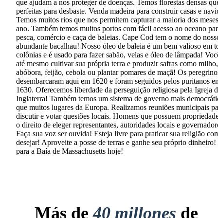
que ajudam a nos proteger de doenças. Temos florestas densas qu
perfeitas para desbaste. Venda madeira para construir casas e navi
Temos muitos rios que nos permitem capturar a maioria dos mese
ano. Também temos muitos portos com fácil acesso ao oceano pa
pesca, comércio e caça de baleias. Cape Cod tem o nome do noss
abundante bacalhau! Nosso óleo de baleia é um bem valioso em t
colônias e é usado para fazer sabão, velas e óleo de lâmpada! Vo
até mesmo cultivar sua própria terra e produzir safras como milho,
abóbora, feijão, cebola ou plantar pomares de maçã! Os peregrino
desembarcaram aqui em 1620 e foram seguidos pelos puritanos e
1630. Oferecemos liberdade da perseguição religiosa pela Igreja 
Inglaterra! Também temos um sistema de governo mais democráti
que muitos lugares da Europa. Realizamos reuniões municipais pa
discutir e votar questões locais. Homens que possuem propriedad
o direito de eleger representantes, autoridades locais e governador
Faça sua voz ser ouvida! Esteja livre para praticar sua religião co
desejar! Aproveite a posse de terras e ganhe seu próprio dinheiro
para a Baía de Massachusetts hoje!
Más de
40 millones
de