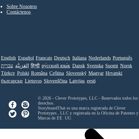
Sobre Nosotros
Contáctenos
English
Español
Français
Deutsch
Italiana
Nederlands
Português
עברית
العَرَبِيَّة
हिन्दी
ру́сский язы́к
Dansk
Svenska
Suomi
Norsk
Türkçe
Polski
Româna
Ceština
Slovenský
Magyar
Hrvatski
български
Lietuvos
Slovenščina
Latvijas
eesti
© 2026 - Clever Prototypes, LLC - Reservados todos los
derechos.
StoryboardThat es una marca registrada de
Clever
Prototypes , LLC
y registrada en la Oficina de Patentes y
Marcas de EE. UU.